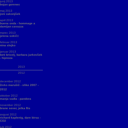
junij 2013
bojan gorenec
maj 2013
joni zakonjšek
april 2013
buena onda - hommage a
damijan cavazza
marec 2013
jelena sokič‡
februar 2013
nina slejko
januar 2013
beti bricelj, barbara jurkovšek
- hipnoza
2013
2012
december 2012
živko marušič - slike 2007 -
2012
oktober 2012
manja vadla - pandora
november 2012
brane sever, jelka flis
avgust 2012
richard kaplenig, dare birsa -
CO2
julij 2012