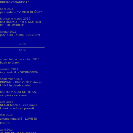
PREPOVEDANEGA"
april 2015
jurij kalan - "V MOJI BLIŽINI"
februar in marec 2015
tina dobrajc - "THE MOTHER
OF THE WORLD"
januar 2015
jože slak - č‘oka - BABILON
2015
2014
november in december 2014
back to black
oktober 2014
tugo šušnik - OKSIMORON
september 2014
PRIVATE - PROPERTY, dušan
kirbiš in damir sokič‡
OD TORKA DO ČETRTKA,
skupiska razstava
junij 2014
NEUJEMANJA - eva lucija
kozak in adrijan praznik
maj 2014
zmago lenardič - LOVE IS
OVER -
april 2014
ATOPIČNO TELO, marjan