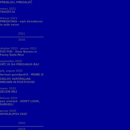
PREBLIZU, PREDALEČ
marec 2021
TIHOŽITJA
februar 2021
PREDSTAVA - staš kleindienst
in anže sever
2021
2020
oktober 2021 - januar 2021
FUČ FUK - Anne Baraou in
Fanny Dalle-Rive
september 2020
VRT, KI GA PREGANJA RAJ
julij, avgust 2020
herman gvardjančič - RISBE IZ
CIKLOV AUSTRALIAN
DREAMS IN POSTCOVID
marec 2020
ZELENI REZ
februar 2020
jure zrimšek - DON*T LOOK,
SURVEIL!
januar 2020
APOKALIPSA 2020
2020
2019