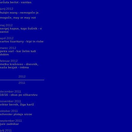
uršula berlot - vanitas
junij 2012
huiqin wang - nemogoče je
mogoče, may or may not
maj 2012
sergej kapus, tugo šušnik - v
zarezi
april 2012
carlos lizariturry - kipi in risbe
marec 2012
petra varl - kar želim tudi
dobim
februar 2012
metka krašovec - dnevnik,
saša bezjak - intima
2012
2011
december 2011
16/16 - okus po slikarstvu
november 2011
viktor bernik, žiga kariž
oktober 2011
silvester plotajs sicoe
september 2011
jure zadnikar
julij 2011