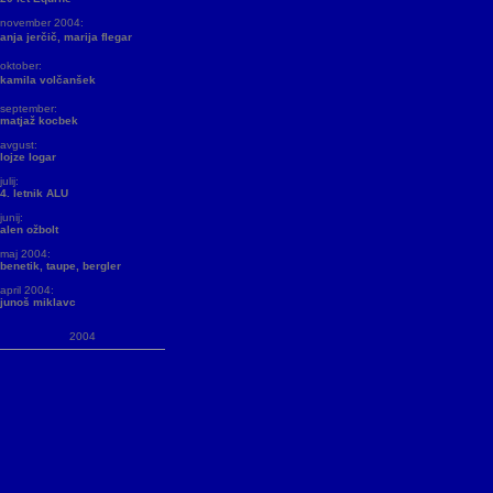
november 2004:
anja jerčič, marija flegar
oktober:
kamila volčanšek
september:
matjaž kocbek
avgust:
lojze logar
julij:
4. letnik ALU
junij:
alen ožbolt
maj 2004:
benetik, taupe, bergler
april 2004:
junoš miklavc
2004