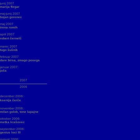
junij 2007
marija flegar
maj-junij 2007
bojan gorenec
maj 2007
irena romih
april 2007
robert černelč
marec 2007
tugo šušnik
februar 2007
dare birsa, zmago posega
januar 2007:
jaša
2007
2006
december 2006:
ksenija čerče
november 2006:
milan golob, tone lapajne
oktober 2006:
metka krašovec
september 2006:
genius loci III
avgust 2006: