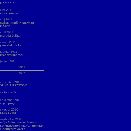
jiri kočica
junij 2011
made winata
maj 2011
dušan kirbiš in manfred
mÃ¶rth
april 2011
maruša šuštar
marec 2011
jože slak č‘oka
februar 2011
uroš weinberger
januar 2011
2011
2010
december 2010
SLIKE Z RAZSTAVE
sašo vrabič
november 2010
arjan pregl
oktober 2010
katja sudec
september 2010
mitja ficko, gernot fischer
kondratovitch, marjan gumilar,
siegfried zaworka