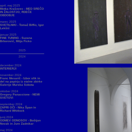
april, maj 2025
Metka Krašovec - MED SREČO
IN ŽALOSTJO, RDEČE
OBDOBJE
marec 2025
SVETILNIKI - Tomaž Biffio, Igor
Lekšić
januar 2025
FINE TUNING - Suzana
Brborović, Mitja Ficko
2025
2024
december 2024
INTERIERJI
november 2024
Franc Mesarič - Izbor slik in
del na papirju iz stalne zbirke
Galerije Murska Sobota
oktober 2024
Gregory Panaccione - NEMI
SVETOVI
september 2024
ZAPRI OČI - Nika Špan in
Richard Whitlock
junij 2024
ODMEV ODNOSOV - Boštjan
Novak in Jure Zadnikar
maj 2024