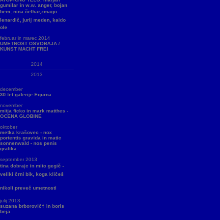
gumilar in w.w. anger, bojan
bem, nina čelhar,zmago
lenardič, jurij meden, kaido
ole
februar in marec 2014
UMETNOST OSVOBAJA /
KUNST MACHT FREI
2014
2013
december
30 let galerije Equrna
november
mitja ficko in mark matthes -
OCENA GLOBINE
oktober
metka krašovec - nox
portentis gravida in matic
sonnenwald - nos penis
grafika
september 2013
tina dobrajc in mito gegič -
veliki črni bik, koga kličeš
nikoli preveč umetnosti
julij 2013
suzana brborovič‡ in boris
beja