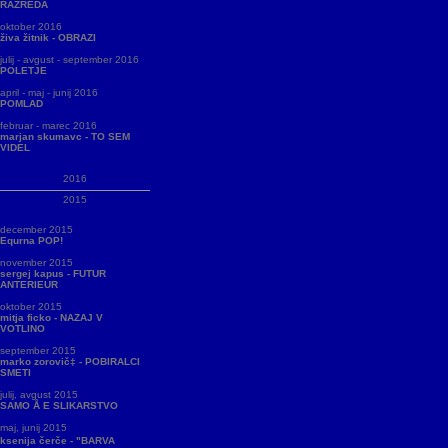
RAZREDA
oktober 2016
živa žitnik - OBRAZI
julij - avgust - september 2016
POLETJE
april - maj - junij 2016
POMLAD
februar - marec 2016
marjan skumavc - TO SEM
VIDEL
2016
2015
december 2015
Equrna POP!
november 2015
sergej kapus - FUTUR
ANTERIEUR
oktober 2015
mitja ficko - NAZAJ V
VOTLINO
september 2015
marko zorovič‡ - POBIRALCI
SMETI
julij, avgust 2015
SAMO Å E SLIKARSTVO
maj, junij 2015
ksenija čerče - "BARVA