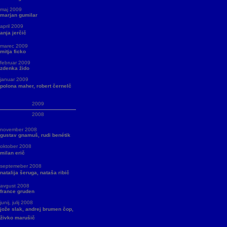
maj 2009
marjan gumilar
april 2009
anja jerčič
marec 2009
mitja ficko
februar 2009
zdenka žido
januar 2009
polona maher, robert černelč
2009
2008
november 2008
gustav gnamuš, rudi benétik
oktober 2008
milan erič
septemeber 2008
natalija šeruga, nataša ribič
avgust 2008
france gruden
junij, julij 2008
jože slak, andrej brumen čop,
živko marušič