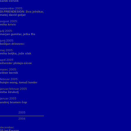
sandi červek
september 2005:
DI:FRIENDESIGN: živa jelnikar,
matej david goljat
avgust 2005:
miha krivic
julij 2005:
marjan gumilar, jelka flis
junij 2005:
boštjan drinovec:
maj 2005:
miha boljka, jože slak
april 2005
silvester plotajs-sicoe
marec 2005:
viktor bernik
februar 2005:
huiqin wang, tomaž lunder
januar-februar 2005
miha štrukelj
januar 2005
andrej brumen čop
2005
2004
december:
20 let Equrne