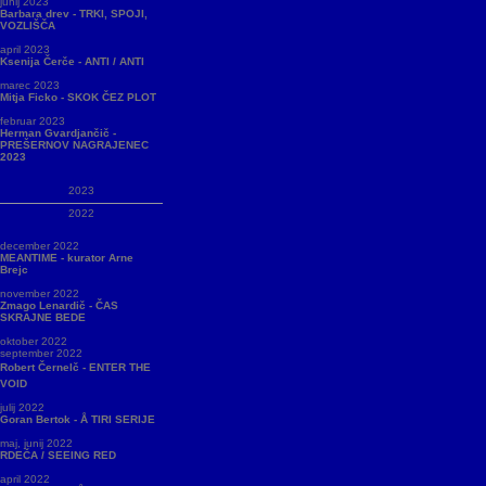
junij 2023
Barbara drev - TRKI, SPOJI,
VOZLIŠČA
april 2023
Ksenija Čerče - ANTI / ANTI
marec 2023
Mitja Ficko - SKOK ČEZ PLOT
februar 2023
Herman Gvardjančič -
PREŠERNOV NAGRAJENEC
2023
2023
2022
december 2022
MEANTIME - kurator Arne
Brejc
november 2022
Zmago Lenardič - ČAS
SKRAJNE BEDE
oktober 2022
september 2022
Robert Černelč - ENTER THE
VOID
julij 2022
Goran Bertok - Å TIRI SERIJE
maj, junij 2022
RDEČA / SEEING RED
april 2022