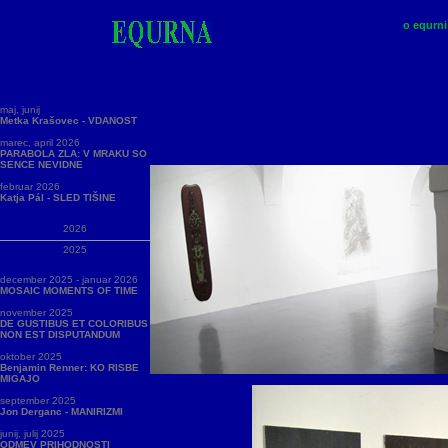
o equrni
maj, junij
Metka Krašovec - VDANOST
marec, april 2026
PARABOLA ZLA: V MRAKU SO
SENCE NEVIDNE
februar 2026
Katja Pál - SLED TIŠINE
2026
2025
december 2025 - januar 2026
MOSAIC MOMENTS OF TIME
november 2025
DE GUSTIBUS ET COLORIBUS
NON EST DISPUTANDUM
oktober 2025
Benjamin Renner: KO RISBE
MIGAJO
september 2025
Jon Derganc - MANIRIZMI
junij, julij 2025
ODMEV PRIHODNOSTI