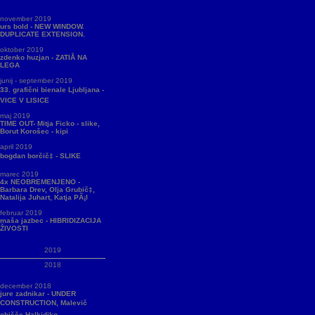
november 2019
urs bold - NEW WINDOW.
DUPLICATE EXTENSION.
oktober 2019
zdenko huzjan - ZATIÅ NA
LEGA
junij - september 2019
33. grafični bienale Ljubljana -
VICE V LISICE
maj 2019
TIME OUT- Mitja Ficko - slike,
Borut Korošec - kipi
april 2019
bogdan borčič‡ - SLIKE
marec 2019
4x NEOBREMENJENO -
Barbara Drev, Olja Grubič‡,
Natalija Juhart, Katja PÃ¡l
februar 2019
maša jazbec - HIBRIDIZACIJA
ŽIVOSTI
2019
2018
december 2018
jure zadnikar - UNDER
CONSTRUCTION, Malevič
obišče Halkidiko