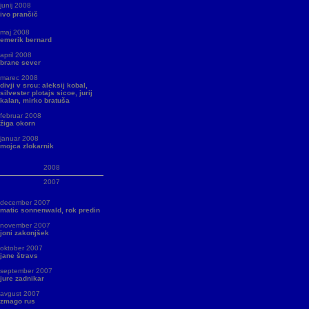
junij 2008
ivo prančič
maj 2008
emerik bernard
april 2008
brane sever
marec 2008
divji v srcu: aleksij kobal,
silvester plotajs sicoe, jurij
kalan, mirko bratuša
februar 2008
žiga okorn
januar 2008
mojca zlokarnik
2008
2007
december 2007
matic sonnenwald, rok predin
november 2007
joni zakonjšek
oktober 2007
jane štravs
september 2007
jure zadnikar
avgust 2007
zmago rus