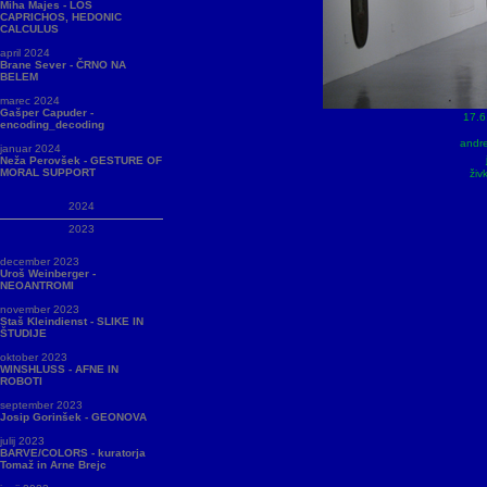
Miha Majes - LOS
CAPRICHOS, HEDONIC
CALCULUS
april 2024
Brane Sever - ČRNO NA
BELEM
marec 2024
Gašper Capuder -
17.6. - 18.7. 
encoding_decoding
andrej brumen 
januar 2024
jože sl
Neža Perovšek - GESTURE OF
MORAL SUPPORT
živko maruši
2024
2023
december 2023
Uroš Weinberger -
NEOANTROMI
november 2023
Staš Kleindienst - SLIKE IN
ŠTUDIJE
oktober 2023
WINSHLUSS - AFNE IN
ROBOTI
september 2023
Josip Gorinšek - GEONOVA
julij 2023
BARVE/COLORS - kuratorja
Tomaž in Arne Brejc