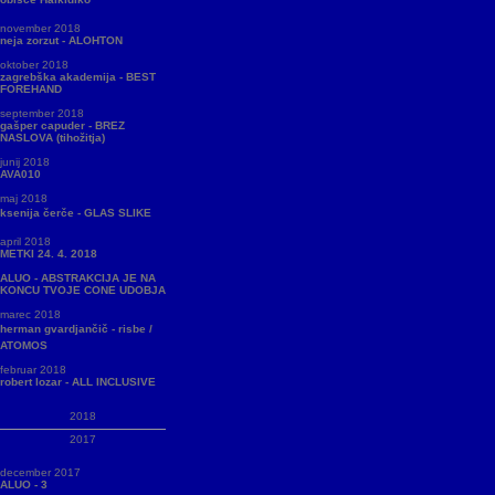
november 2018
neja zorzut - ALOHTON
oktober 2018
zagrebška akademija - BEST
FOREHAND
september 2018
gašper capuder - BREZ
NASLOVA (tihožitja)
junij 2018
AVA010
maj 2018
ksenija čerče - GLAS SLIKE
april 2018
METKI 24. 4. 2018
ALUO - ABSTRAKCIJA JE NA
KONCU TVOJE CONE UDOBJA
marec 2018
herman gvardjančič - risbe /
ATOMOS
februar 2018
robert lozar - ALL INCLUSIVE
2018
2017
december 2017
ALUO - 3