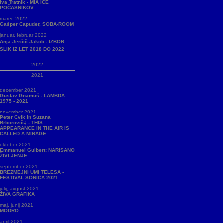
Iva Tratnik - MIÅ ICE
POČASNIKOV
marec 2022
Gašper Capuder, SOBA-ROOM
januar, februar 2022
Anja Jerčič Jakob - IZBOR
SLIK IZ LET 2018 DO 2022
2022
2021
december 2021
Gustav Gnamuš - LAMBDA
1975 - 2021
november 2021
Peter Cvik in Suzana
Brborovič‡ - THIS
APPEARANCE IN THE AIR IS
CALLED A MIRAGE
oktober 2021
Emmanuel Guibert: NARISANO
ŽIVLJENJE
september 2021
BREZMEJNI UMI TELESA -
FESTIVAL SONICA 2021
julij, avgust 2021
ŽIVA GRAFIKA
maj, junij 2021
MODRO
april 2021