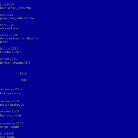
junij 2010
bine krese, jiri bezlaj
maj 2010
jurij kalan, robert lozar
april 2010
aleksij kobal
marec 2010
damijan kracina, vladimir
leben
februar 2010
zdenko huzjan
januar 2010
herman gvardjančič
2010
2009
december 2009
ksenija čerče
oktober 2009
metka krašovec
oktober 2009
igor bravničar
september 2009
sergej kapus
junij 2009
ana sluga