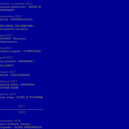
oktober, november 2017
suzana brborovič‡ - MADE IN
GERMANY
september 2017
ALUO - PAPIROLOGIJA
EN OBOK, EN UMETNIK -
skupinska razstava
junij 2017
AVA009 - Razstava
diplomantov
maj 2017
nataša segulin - V PRISTANU
april 2017
ivo prančič - PANDEMIC /
ALLERGY
marec 2017
ALUO - UTELESENJE
februar 2017
aleksij kobal - BARVANA
STRAN TEME
januar 2017
ana sluga - SLIKE IZ TOVARNE
2017
2016
november 2016
Jure Zrimšek, Gašper
Capuder - SLIKE SREDNJEGA