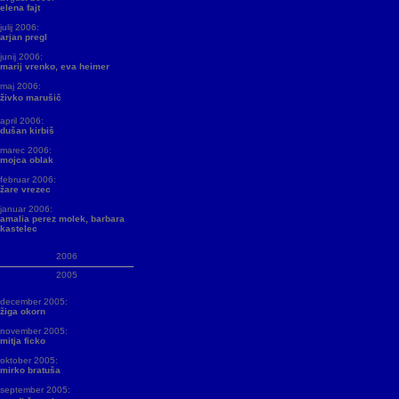
elena fajt
julij 2006:
arjan pregl
junij 2006:
marij vrenko, eva heimer
maj 2006:
živko marušič
april 2006:
dušan kirbiš
marec 2006:
mojca oblak
februar 2006:
žare vrezec
januar 2006:
amalia perez molek, barbara
kastelec
2006
2005
december 2005:
žiga okorn
november 2005:
mitja ficko
oktober 2005:
mirko bratuša
september 2005: