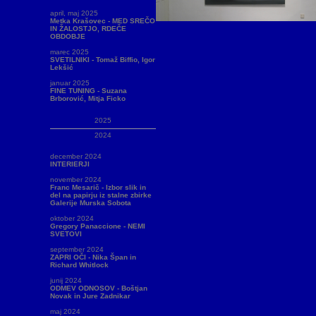
april, maj 2025
Metka Krašovec - MED SREČO
IN ŽALOSTJO, RDEČE
OBDOBJE
marec 2025
SVETILNIKI - Tomaž Biffio, Igor
Lekšić
januar 2025
FINE TUNING - Suzana
Brborović, Mitja Ficko
2025
2024
december 2024
INTERIERJI
november 2024
Franc Mesarič - Izbor slik in
del na papirju iz stalne zbirke
Galerije Murska Sobota
oktober 2024
Gregory Panaccione - NEMI
SVETOVI
september 2024
ZAPRI OČI - Nika Špan in
Richard Whitlock
junij 2024
ODMEV ODNOSOV - Boštjan
Novak in Jure Zadnikar
maj 2024