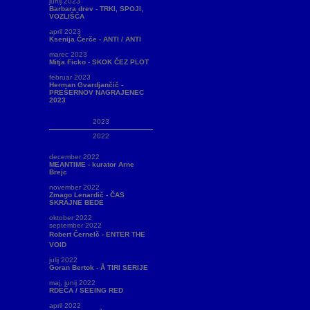
junij 2023
Barbara drev - TRKI, SPOJI,
VOZLIŠČA
april 2023
Ksenija Čerče - ANTI / ANTI
marec 2023
Mitja Ficko - SKOK ČEZ PLOT
februar 2023
Herman Gvardjančič -
PREŠERNOV NAGRAJENEC
2023
2023
2022
december 2022
MEANTIME - kurator Arne
Brejc
november 2022
Zmago Lenardič - ČAS
SKRAJNE BEDE
oktober 2022
september 2022
Robert Černelč - ENTER THE
VOID
julij 2022
Goran Bertok - Å TIRI SERIJE
maj, junij 2022
RDEČA / SEEING RED
april 2022