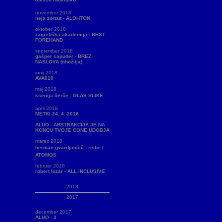
november 2018
neja zorzut - ALOHTON
oktober 2018
zagrebška akademija - BEST
FOREHAND
september 2018
gašper capuder - BREZ
NASLOVA (tihožitja)
junij 2018
AVA010
maj 2018
ksenija čerče - GLAS SLIKE
april 2018
METKI 24. 4. 2018
ALUO - ABSTRAKCIJA JE NA
KONCU TVOJE CONE UDOBJA
marec 2018
herman gvardjančič - risbe /
ATOMOS
februar 2018
robert lozar - ALL INCLUSIVE
2018
2017
december 2017
ALUO - 3