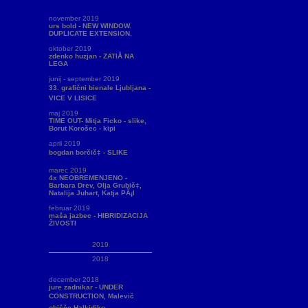
november 2019
urs bold - NEW WINDOW.
DUPLICATE EXTENSION.
oktober 2019
zdenko huzjan - ZATIÅ NA
LEGA
junij - september 2019
33. grafični bienale Ljubljana -
VICE V LISICE
maj 2019
TIME OUT- Mitja Ficko - slike,
Borut Korošec - kipi
april 2019
bogdan borčič‡ - SLIKE
marec 2019
4x NEOBREMENJENO -
Barbara Drev, Olja Grubič‡,
Natalija Juhart, Katja PÃ¡l
februar 2019
maša jazbec - HIBRIDIZACIJA
ŽIVOSTI
2019
2018
december 2018
jure zadnikar - UNDER
CONSTRUCTION, Malevič
obišče Halkidiko