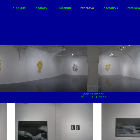
o equrni
domov
umetniki
razstave
otvoritve
referen
polona maher
13. 1. - 7. 2. 2009