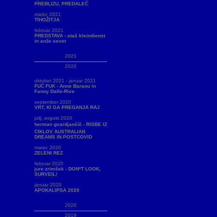
PREBLIZU, PREDALEČ
marec 2021
TIHOŽITJA
februar 2021
PREDSTAVA - staš kleindienst
in anže sever
2021
2020
oktober 2021 - januar 2021
FUČ FUK - Anne Baraou in
Fanny Dalle-Rive
september 2020
VRT, KI GA PREGANJA RAJ
julij, avgust 2020
herman gvardjančič - RISBE IZ
CIKLOV AUSTRALIAN
DREAMS IN POSTCOVID
marec 2020
ZELENI REZ
februar 2020
jure zrimšek - DON*T LOOK,
SURVEIL!
januar 2020
APOKALIPSA 2020
2020
2019