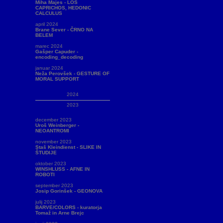
Miha Majes - LOS
CAPRICHOS, HEDONIC
CALCULUS
april 2024
Brane Sever - ČRNO NA
BELEM
marec 2024
Gašper Capuder -
encoding_decoding
januar 2024
Neža Perovšek - GESTURE OF
MORAL SUPPORT
2024
2023
december 2023
Uroš Weinberger -
NEOANTROMI
november 2023
Staš Kleindienst - SLIKE IN
ŠTUDIJE
oktober 2023
WINSHLUSS - AFNE IN
ROBOTI
september 2023
Josip Gorinšek - GEONOVA
julij 2023
BARVE/COLORS - kuratorja
Tomaž in Arne Brejc