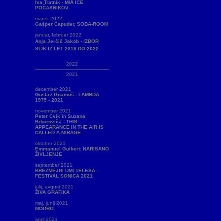
Iva Tratnik - MIÅ ICE
POČASNIKOV
marec 2022
Gašper Capuder, SOBA-ROOM
januar, februar 2022
Anja Jerčič Jakob - IZBOR
SLIK IZ LET 2018 DO 2022
2022
2021
december 2021
Gustav Gnamuš - LAMBDA
1975 - 2021
november 2021
Peter Cvik in Suzana
Brborovič‡ - THIS
APPEARANCE IN THE AIR IS
CALLED A MIRAGE
oktober 2021
Emmanuel Guibert: NARISANO
ŽIVLJENJE
september 2021
BREZMEJNI UMI TELESA -
FESTIVAL SONICA 2021
julij, avgust 2021
ŽIVA GRAFIKA
maj, junij 2021
MODRO
april 2021