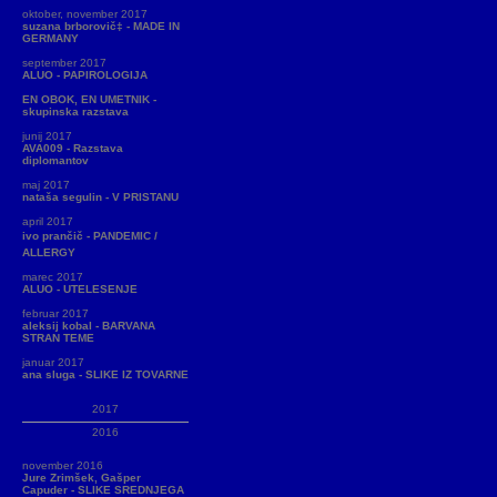
oktober, november 2017
suzana brborovič‡ - MADE IN
GERMANY
september 2017
ALUO - PAPIROLOGIJA
EN OBOK, EN UMETNIK -
skupinska razstava
junij 2017
AVA009 - Razstava
diplomantov
maj 2017
nataša segulin - V PRISTANU
april 2017
ivo prančič - PANDEMIC /
ALLERGY
marec 2017
ALUO - UTELESENJE
februar 2017
aleksij kobal - BARVANA
STRAN TEME
januar 2017
ana sluga - SLIKE IZ TOVARNE
2017
2016
november 2016
Jure Zrimšek, Gašper
Capuder - SLIKE SREDNJEGA