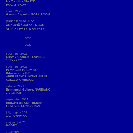
Iva Tratnik - MIÅ ICE
POČASNIKOV
marec 2022
Gašper Capuder, SOBA-ROOM
januar, februar 2022
Anja Jerčič Jakob - IZBOR
SLIK IZ LET 2018 DO 2022
2022
2021
december 2021
Gustav Gnamuš - LAMBDA
1975 - 2021
november 2021
Peter Cvik in Suzana
Brborovič‡ - THIS
APPEARANCE IN THE AIR IS
CALLED A MIRAGE
oktober 2021
Emmanuel Guibert: NARISANO
ŽIVLJENJE
september 2021
BREZMEJNI UMI TELESA -
FESTIVAL SONICA 2021
julij, avgust 2021
ŽIVA GRAFIKA
maj, junij 2021
MODRO
april 2021