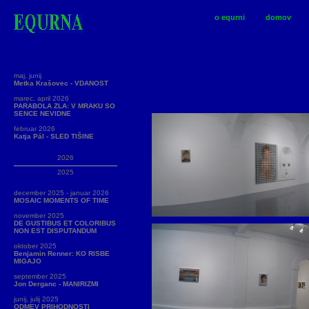
o equrni
domov
maj, junij
Metka Krašovec - VDANOST
marec, april 2026
PARABOLA ZLA: V MRAKU SO
SENCE NEVIDNE
februar 2026
Katja Pál - SLED TIŠINE
2026
2025
december 2025 - januar 2026
MOSAIC MOMENTS OF TIME
november 2025
DE GUSTIBUS ET COLORIBUS
NON EST DISPUTANDUM
oktober 2025
Benjamin Renner: KO RISBE
MIGAJO
september 2025
Jon Derganc - MANIRIZMI
junij, julij 2025
ODMEV PRIHODNOSTI