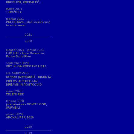
PREBLIZU, PREDALEČ
marec 2021
TIHOŽITJA
februar 2021
PREDSTAVA - staš kleindienst
in anže sever
2021
2020
oktober 2021 - januar 2021
FUČ FUK - Anne Baraou in
Fanny Dalle-Rive
september 2020
VRT, KI GA PREGANJA RAJ
julij, avgust 2020
herman gvardjančič - RISBE IZ
CIKLOV AUSTRALIAN
DREAMS IN POSTCOVID
marec 2020
ZELENI REZ
februar 2020
jure zrimšek - DON*T LOOK,
SURVEIL!
januar 2020
APOKALIPSA 2020
2020
2019