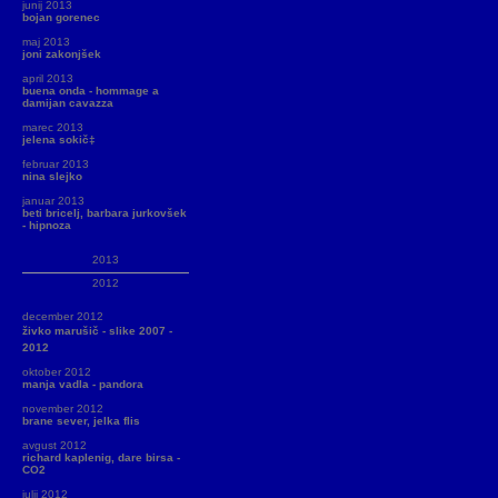
junij 2013
bojan gorenec
maj 2013
joni zakonjšek
april 2013
buena onda - hommage a
damijan cavazza
marec 2013
jelena sokič‡
februar 2013
nina slejko
januar 2013
beti bricelj, barbara jurkovšek
- hipnoza
2013
2012
december 2012
živko marušič - slike 2007 -
2012
oktober 2012
manja vadla - pandora
november 2012
brane sever, jelka flis
avgust 2012
richard kaplenig, dare birsa -
CO2
julij 2012