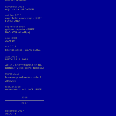
november 2018
neja zorzut - ALOHTON
oktober 2018
zagrebška akademija - BEST
FOREHAND
september 2018
gašper capuder - BREZ
NASLOVA (tihožitja)
junij 2018
AVA010
maj 2018
ksenija čerče - GLAS SLIKE
april 2018
METKI 24. 4. 2018
ALUO - ABSTRAKCIJA JE NA
KONCU TVOJE CONE UDOBJA
marec 2018
herman gvardjančič - risbe /
ATOMOS
februar 2018
robert lozar - ALL INCLUSIVE
2018
2017
december 2017
ALUO - 3