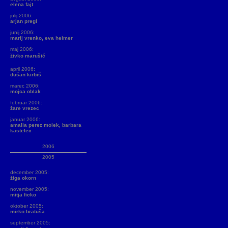
elena fajt
julij 2006:
arjan pregl
junij 2006:
marij vrenko, eva heimer
maj 2006:
živko marušič
april 2006:
dušan kirbiš
marec 2006:
mojca oblak
februar 2006:
žare vrezec
januar 2006:
amalia perez molek, barbara
kastelec
2006
2005
december 2005:
žiga okorn
november 2005:
mitja ficko
oktober 2005:
mirko bratuša
september 2005: