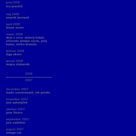
junij 2008
ivo prančič
maj 2008
emerik bernard
april 2008
brane sever
marec 2008
divji v srcu: aleksij kobal,
silvester plotajs sicoe, jurij
kalan, mirko bratuša
februar 2008
žiga okorn
januar 2008
mojca zlokarnik
2008
2007
december 2007
matic sonnenwald, rok predin
november 2007
joni zakonjšek
oktober 2007
jane štravs
september 2007
jure zadnikar
avgust 2007
zmago rus