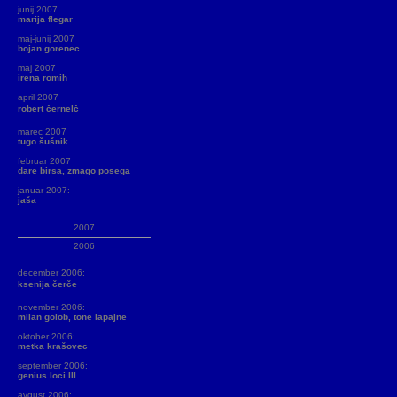
junij 2007
marija flegar
maj-junij 2007
bojan gorenec
maj 2007
irena romih
april 2007
robert černelč
marec 2007
tugo šušnik
februar 2007
dare birsa, zmago posega
januar 2007:
jaša
2007
2006
december 2006:
ksenija čerče
november 2006:
milan golob, tone lapajne
oktober 2006:
metka krašovec
september 2006:
genius loci III
avgust 2006: