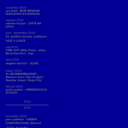
november 2019
urs bold - NEW WINDOW.
DUPLICATE EXTENSION.
oktober 2019
zdenko huzjan - ZATIÅ NA
LEGA
junij - september 2019
33. grafični bienale Ljubljana -
VICE V LISICE
maj 2019
TIME OUT- Mitja Ficko - slike,
Borut Korošec - kipi
april 2019
bogdan borčič‡ - SLIKE
marec 2019
4x NEOBREMENJENO -
Barbara Drev, Olja Grubič‡,
Natalija Juhart, Katja PÃ¡l
februar 2019
maša jazbec - HIBRIDIZACIJA
ŽIVOSTI
2019
2018
december 2018
jure zadnikar - UNDER
CONSTRUCTION, Malevič
obišče Halkidiko