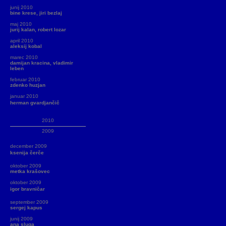
junij 2010
bine krese, jiri bezlaj
maj 2010
jurij kalan, robert lozar
april 2010
aleksij kobal
marec 2010
damijan kracina, vladimir
leben
februar 2010
zdenko huzjan
januar 2010
herman gvardjančič
2010
2009
december 2009
ksenija čerče
oktober 2009
metka krašovec
oktober 2009
igor bravničar
september 2009
sergej kapus
junij 2009
ana sluga