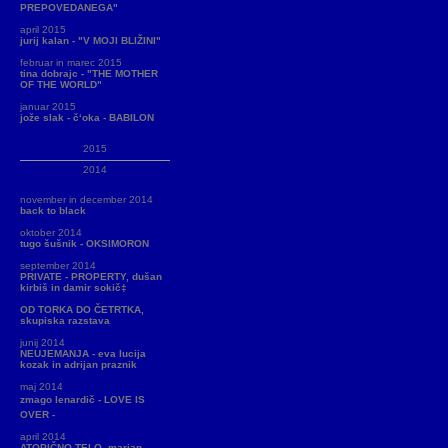
PREPOVEDANEGA"
april 2015
jurij kalan - "V MOJI BLIŽINI"
februar in marec 2015
tina dobrajc - "THE MOTHER
OF THE WORLD"
januar 2015
jože slak - č‘oka - BABILON
2015
2014
november in december 2014
back to black
oktober 2014
tugo šušnik - OKSIMORON
september 2014
PRIVATE - PROPERTY, dušan
kirbiš in damir sokič‡
OD TORKA DO ČETRTKA,
skupiska razstava
junij 2014
NEUJEMANJA - eva lucija
kozak in adrijan praznik
maj 2014
zmago lenardič - LOVE IS
OVER -
april 2014
ATOPIČNO TELO, marjan