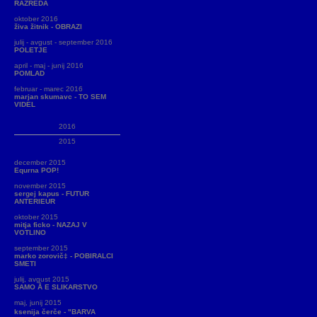
RAZREDA
oktober 2016
živa žitnik - OBRAZI
julij - avgust - september 2016
POLETJE
april - maj - junij 2016
POMLAD
februar - marec 2016
marjan skumavc - TO SEM
VIDEL
2016
2015
december 2015
Equrna POP!
november 2015
sergej kapus - FUTUR
ANTERIEUR
oktober 2015
mitja ficko - NAZAJ V
VOTLINO
september 2015
marko zorovič‡ - POBIRALCI
SMETI
julij, avgust 2015
SAMO Å E SLIKARSTVO
maj, junij 2015
ksenija čerče - "BARVA