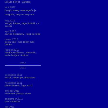
uršula berlot - vanitas
junij 2012
huiqin wang - nemogoče je
mogoče, may or may not
maj 2012
sergej kapus, tugo šušnik - v
zarezi
april 2012
carlos lizariturry - kipi in risbe
marec 2012
petra varl - kar želim tudi
dobim
februar 2012
metka krašovec - dnevnik,
saša bezjak - intima
2012
2011
december 2011
16/16 - okus po slikarstvu
november 2011
viktor bernik, žiga kariž
oktober 2011
silvester plotajs sicoe
september 2011
jure zadnikar
julij 2011