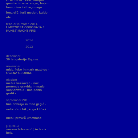
gumilar in w.w. anger, bojan
bem, nina čelhar,zmago
lenardič, jurij meden, kaido
ole
februar in marec 2014
UMETNOST OSVOBAJA /
KUNST MACHT FREI
2014
2013
december
30 let galerije Equrna
november
mitja ficko in mark matthes -
OCENA GLOBINE
oktober
metka krašovec - nox
portentis gravida in matic
sonnenwald - nos penis
grafika
september 2013
tina dobrajc in mito gegič -
veliki črni bik, koga kličeš
nikoli preveč umetnosti
julij 2013
suzana brborovič‡ in boris
beja