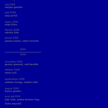
maj 2009
marjan gumilar
april 2009
anja jerčič
marec 2009
mitja ficko
februar 2009
zdenka žido
januar 2009
polona maher, robert černelč
2009
2008
november 2008
gustav gnamuš, rudi benétik
oktober 2008
milan erič
septemeber 2008
natalija šeruga, nataša ribič
avgust 2008
france gruden
junij, julij 2008
jože slak, andrej brumen čop,
živko marušič