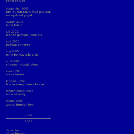
sandi červek
september 2005:
DI:FRIENDESIGN: živa jelnikar,
matej david goljat
avgust 2005:
miha krivic
julij 2005:
marjan gumilar, jelka flis
junij 2005:
boštjan drinovec:
maj 2005:
miha boljka, jože slak
april 2005
silvester plotajs-sicoe
marec 2005:
viktor bernik
februar 2005:
huiqin wang, tomaž lunder
januar-februar 2005
miha štrukelj
januar 2005
andrej brumen čop
2005
2004
december:
20 let Equrne