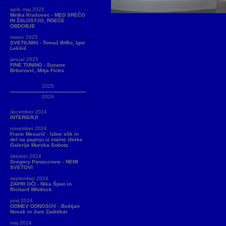
april, maj 2025
Metka Krašovec - MED SREČO
IN ŽALOSTJO, RDEČE
OBDOBJE
marec 2025
SVETILNIKI - Tomaž Biffio, Igor
Lekšić
januar 2025
FINE TUNING - Suzana
Brborović, Mitja Ficko
2025
2024
december 2024
INTERIERJI
november 2024
Franc Mesarič - Izbor slik in
del na papirju iz stalne zbirke
Galerije Murska Sobota
oktober 2024
Gregory Panaccione - NEMI
SVETOVI
september 2024
ZAPRI OČI - Nika Špan in
Richard Whitlock
junij 2024
ODMEV ODNOSOV - Boštjan
Novak in Jure Zadnikar
maj 2024