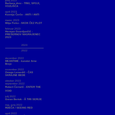
junij 2023
Barbara drev - TRKI, SPOJI,
VOZLIŠČA
april 2023
Ksenija Čerče - ANTI / ANTI
marec 2023
Mitja Ficko - SKOK ČEZ PLOT
februar 2023
Herman Gvardjančič -
PREŠERNOV NAGRAJENEC
2023
2023
2022
december 2022
MEANTIME - kurator Arne
Brejc
november 2022
Zmago Lenardič - ČAS
SKRAJNE BEDE
oktober 2022
september 2022
Robert Černelč - ENTER THE
VOID
julij 2022
Goran Bertok - Å TIRI SERIJE
maj, junij 2022
RDEČA / SEEING RED
april 2022