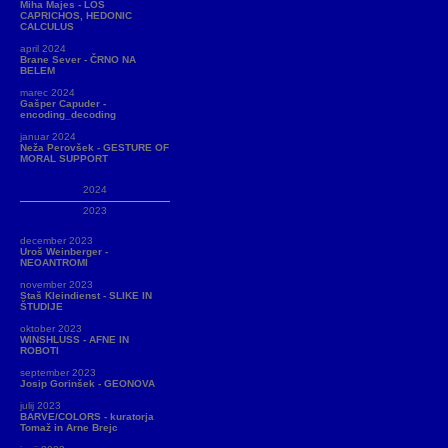
Miha Majes - LOS
CAPRICHOS, HEDONIC
CALCULUS
april 2024
Brane Sever - ČRNO NA
BELEM
marec 2024
Gašper Capuder -
encoding_decoding
januar 2024
Neža Perovšek - GESTURE OF
MORAL SUPPORT
2024
2023
december 2023
Uroš Weinberger -
NEOANTROMI
november 2023
Staš Kleindienst - SLIKE IN
ŠTUDIJE
oktober 2023
WINSHLUSS - AFNE IN
ROBOTI
september 2023
Josip Gorinšek - GEONOVA
julij 2023
BARVE/COLORS - kuratorja
Tomaž in Arne Brejc