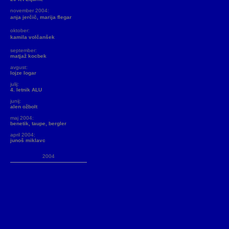
november 2004:
anja jerčič, marija flegar
oktober:
kamila volčanšek
september:
matjaž kocbek
avgust:
lojze logar
julij:
4. letnik ALU
junij:
alen ožbolt
maj 2004:
benetik, taupe, bergler
april 2004:
junoš miklavc
2004