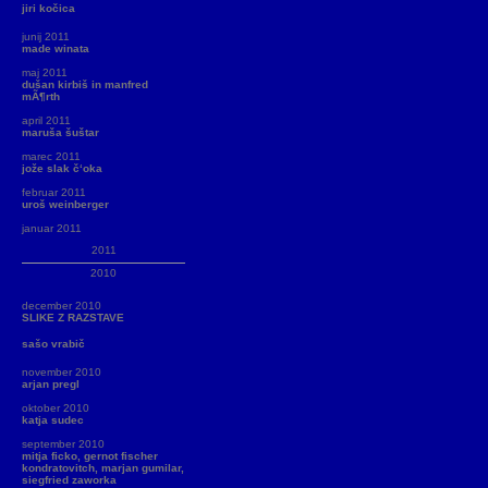
jiri kočica
junij 2011
made winata
maj 2011
dušan kirbiš in manfred
mÃ¶rth
april 2011
maruša šuštar
marec 2011
jože slak č‘oka
februar 2011
uroš weinberger
januar 2011
2011
2010
december 2010
SLIKE Z RAZSTAVE
sašo vrabič
november 2010
arjan pregl
oktober 2010
katja sudec
september 2010
mitja ficko, gernot fischer
kondratovitch, marjan gumilar,
siegfried zaworka