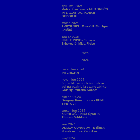
april, maj 2025
Metka Krašovec - MED SREČO
IN ŽALOSTJO, RDEČE
OBDOBJE
marec 2025
SVETILNIKI - Tomaž Biffio, Igor
Lekšić
januar 2025
FINE TUNING - Suzana
Brborović, Mitja Ficko
2025
2024
december 2024
INTERIERJI
november 2024
Franc Mesarič - Izbor slik in
del na papirju iz stalne zbirke
Galerije Murska Sobota
oktober 2024
Gregory Panaccione - NEMI
SVETOVI
september 2024
ZAPRI OČI - Nika Špan in
Richard Whitlock
junij 2024
ODMEV ODNOSOV - Boštjan
Novak in Jure Zadnikar
maj 2024