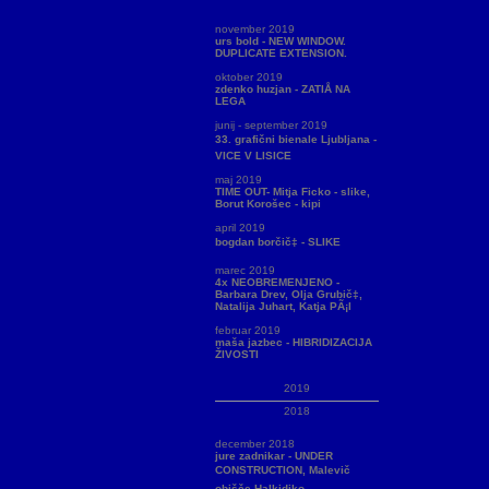
november 2019
urs bold - NEW WINDOW.
DUPLICATE EXTENSION.
oktober 2019
zdenko huzjan - ZATIÅ NA
LEGA
junij - september 2019
33. grafični bienale Ljubljana -
VICE V LISICE
maj 2019
TIME OUT- Mitja Ficko - slike,
Borut Korošec - kipi
april 2019
bogdan borčič‡ - SLIKE
marec 2019
4x NEOBREMENJENO -
Barbara Drev, Olja Grubič‡,
Natalija Juhart, Katja PÃ¡l
februar 2019
maša jazbec - HIBRIDIZACIJA
ŽIVOSTI
2019
2018
december 2018
jure zadnikar - UNDER
CONSTRUCTION, Malevič
obišče Halkidiko