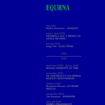
maj, junij
Metka Krašovec - VDANOST
marec, april 2026
PARABOLA ZLA: V MRAKU SO
SENCE NEVIDNE
februar 2026
Katja Pál - SLED TIŠINE
2026
2025
december 2025 - januar 2026
MOSAIC MOMENTS OF TIME
november 2025
DE GUSTIBUS ET COLORIBUS
NON EST DISPUTANDUM
oktober 2025
Benjamin Renner: KO RISBE
MIGAJO
september 2025
Jon Derganc - MANIRIZMI
junij, julij 2025
ODMEV PRIHODNOSTI