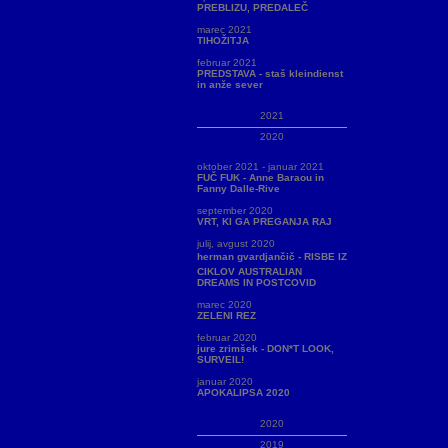
PREBLIZU, PREDALEČ
marec 2021
TIHOŽITJA
februar 2021
PREDSTAVA - staš kleindienst
in anže sever
2021
2020
oktober 2021 - januar 2021
FUČ FUK - Anne Baraou in
Fanny Dalle-Rive
september 2020
VRT, KI GA PREGANJA RAJ
julij, avgust 2020
herman gvardjančič - RISBE IZ
CIKLOV AUSTRALIAN
DREAMS IN POSTCOVID
marec 2020
ZELENI REZ
februar 2020
jure zrimšek - DON*T LOOK,
SURVEIL!
januar 2020
APOKALIPSA 2020
2020
2019