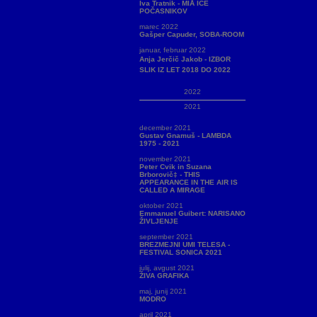
Iva Tratnik - MIÅ ICE
POČASNIKOV
marec 2022
Gašper Capuder, SOBA-ROOM
januar, februar 2022
Anja Jerčič Jakob - IZBOR
SLIK IZ LET 2018 DO 2022
2022
2021
december 2021
Gustav Gnamuš - LAMBDA
1975 - 2021
november 2021
Peter Cvik in Suzana
Brborovič‡ - THIS
APPEARANCE IN THE AIR IS
CALLED A MIRAGE
oktober 2021
Emmanuel Guibert: NARISANO
ŽIVLJENJE
september 2021
BREZMEJNI UMI TELESA -
FESTIVAL SONICA 2021
julij, avgust 2021
ŽIVA GRAFIKA
maj, junij 2021
MODRO
april 2021