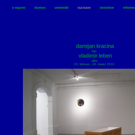
o equrni
domov
umetniki
razstave
otvoritve
referen
damijan kracina
kipi
vladimir leben
slike
23. februar - 19. marec 2010