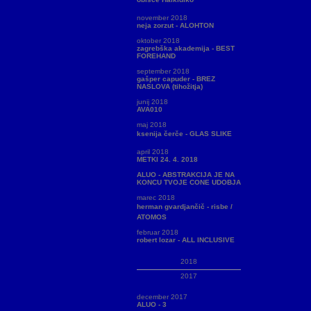
november 2018
neja zorzut - ALOHTON
oktober 2018
zagrebška akademija - BEST
FOREHAND
september 2018
gašper capuder - BREZ
NASLOVA (tihožitja)
junij 2018
AVA010
maj 2018
ksenija čerče - GLAS SLIKE
april 2018
METKI 24. 4. 2018
ALUO - ABSTRAKCIJA JE NA
KONCU TVOJE CONE UDOBJA
marec 2018
herman gvardjančič - risbe /
ATOMOS
februar 2018
robert lozar - ALL INCLUSIVE
2018
2017
december 2017
ALUO - 3