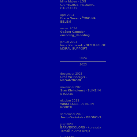
Miha Majes - LOS
CAPRICHOS, HEDONIC
CALCULUS
april 2024
Brane Sever - ČRNO NA
BELEM
marec 2024
Gašper Capuder -
encoding_decoding
januar 2024
Neža Perovšek - GESTURE OF
MORAL SUPPORT
2024
2023
december 2023
Uroš Weinberger -
NEOANTROMI
november 2023
Staš Kleindienst - SLIKE IN
ŠTUDIJE
oktober 2023
WINSHLUSS - AFNE IN
ROBOTI
september 2023
Josip Gorinšek - GEONOVA
julij 2023
BARVE/COLORS - kuratorja
Tomaž in Arne Brejc