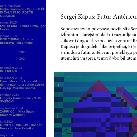
april, maj 2025
Metka Krašovec - MED SREČO
IN ŽALOSTJO, RDEČE
OBDOBJE
marec 2025
SVETILNIKI - Tomaž Biffio, Igor
Lekšić
januar 2025
FINE TUNING - Suzana
Brborović, Mitja Ficko
2025
2024
december 2024
INTERIERJI
november 2024
Franc Mesarič - Izbor slik in
del na papirju iz stalne zbirke
Galerije Murska Sobota
oktober 2024
Gregory Panaccione - NEMI
SVETOVI
september 2024
ZAPRI OČI - Nika Špan in
Richard Whitlock
junij 2024
ODMEV ODNOSOV - Boštjan
Novak in Jure Zadnikar
maj 2024