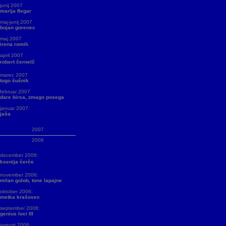
junij 2007
marija flegar
maj-junij 2007
bojan gorenec
maj 2007
irena romih
april 2007
robert černelč
marec 2007
tugo šušnik
februar 2007
dare birsa, zmago posega
januar 2007:
jaša
2007
2006
december 2006:
ksenija čerče
november 2006:
milan golob, tone lapajne
oktober 2006:
metka krašovec
september 2006:
genius loci III
avgust 2006: