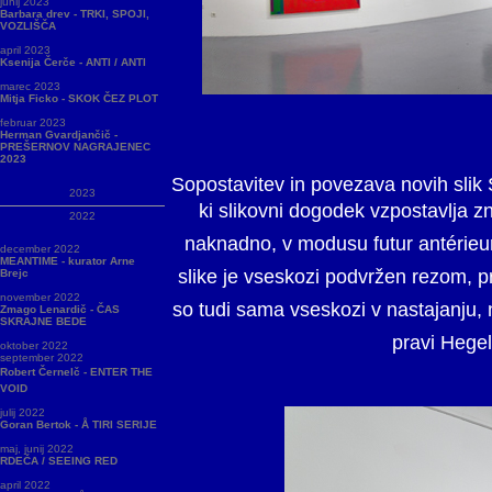
junij 2023
Barbara drev - TRKI, SPOJI,
VOZLIŠČA
april 2023
Ksenija Čerče - ANTI / ANTI
marec 2023
Mitja Ficko - SKOK ČEZ PLOT
februar 2023
Herman Gvardjančič -
PREŠERNOV NAGRAJENEC
2023
Sopostavitev in povezava novih slik 
2023
ki slikovni dogodek vzpostavlja zn
2022
naknadno, v modusu futur antérieur,
december 2022
MEANTIME - kurator Arne
slike je vseskozi podvržen rezom, 
Brejc
november 2022
so tudi sama vseskozi v nastajanju, n
Zmago Lenardič - ČAS
SKRAJNE BEDE
pravi Hegel
oktober 2022
september 2022
Robert Černelč - ENTER THE
VOID
julij 2022
Goran Bertok - Å TIRI SERIJE
maj, junij 2022
RDEČA / SEEING RED
april 2022