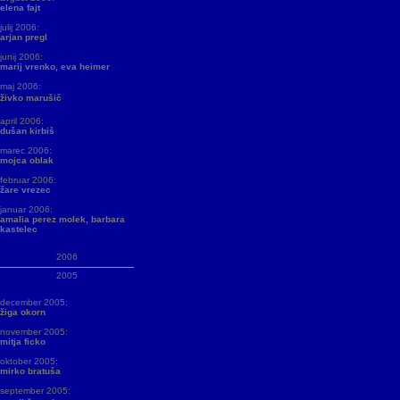
elena fajt
julij 2006:
arjan pregl
junij 2006:
marij vrenko, eva heimer
maj 2006:
živko marušič
april 2006:
dušan kirbiš
marec 2006:
mojca oblak
februar 2006:
žare vrezec
januar 2006:
amalia perez molek, barbara
kastelec
2006
2005
december 2005:
žiga okorn
november 2005:
mitja ficko
oktober 2005:
mirko bratuša
september 2005: