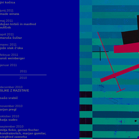
jiri kočica
junij 2011
made winata
maj 2011
dušan kirbiš in manfred
mÃ¶rth
april 2011
maruša šuštar
marec 2011
jože slak č‘oka
februar 2011
uroš weinberger
januar 2011
2011
2010
december 2010
SLIKE Z RAZSTAVE
sašo vrabič
november 2010
arjan pregl
oktober 2010
katja sudec
september 2010
mitja ficko, gernot fischer
kondratovitch, marjan gumilar,
siegfried zaworka