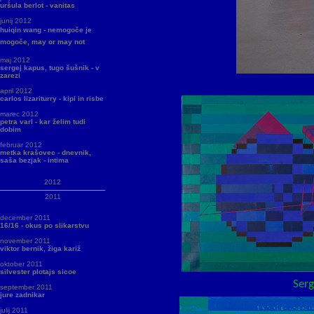
uršula berlot - vanitas
junij 2012
huiqin wang - nemogoče je
mogoče, may or may not
maj 2012
sergej kapus, tugo šušnik - v
zarezi
april 2012
carlos lizariturry - kipi in risbe
marec 2012
petra varl - kar želim tudi
dobim
februar 2012
metka krašovec - dnevnik,
saša bezjak - intima
2012
2011
december 2011
16/16 - okus po slikarstvu
november 2011
viktor bernik, žiga kariž
oktober 2011
silvester plotajs sicoe
Sergej Kapus, F
september 2011
jure zadnikar
julij 2011