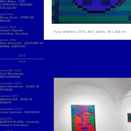
Miha Majes - LOS
CAPRICHOS, HEDONIC
CALCULUS
april 2024
Brane Sever - ČRNO NA
BELEM
marec 2024
Gašper Capuder -
encoding_decoding
januar 2024
Neža Perovšek - GESTURE OF
MORAL SUPPORT
2024
2023
december 2023
Uroš Weinberger -
NEOANTROMI
november 2023
Staš Kleindienst - SLIKE IN
ŠTUDIJE
oktober 2023
WINSHLUSS - AFNE IN
ROBOTI
september 2023
Josip Gorinšek - GEONOVA
julij 2023
BARVE/COLORS - kuratorja
Tomaž in Arne Brejc