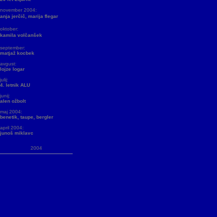
november 2004:
anja jerčič, marija flegar
oktober:
kamila volčanšek
september:
matjaž kocbek
avgust:
lojze logar
julij:
4. letnik ALU
junij:
alen ožbolt
maj 2004:
benetik, taupe, bergler
april 2004:
junoš miklavc
2004