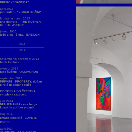
PREPOVEDANEGA"
april 2015
jurij kalan - "V MOJI BLIŽINI"
februar in marec 2015
tina dobrajc - "THE MOTHER
OF THE WORLD"
januar 2015
jože slak - č‘oka - BABILON
2015
2014
november in december 2014
back to black
oktober 2014
tugo šušnik - OKSIMORON
september 2014
PRIVATE - PROPERTY, dušan
kirbiš in damir sokič‡
OD TORKA DO ČETRTKA,
skupiska razstava
junij 2014
NEUJEMANJA - eva lucija
kozak in adrijan praznik
maj 2014
zmago lenardič - LOVE IS
OVER -
april 2014
ATOPIČNO TELO, marjan