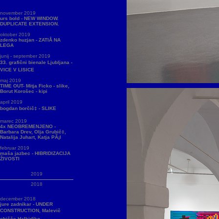
november 2019
urs bold - NEW WINDOW.
DUPLICATE EXTENSION.
oktober 2019
zdenko huzjan - ZATIÅ NA
LEGA
junij - september 2019
33. grafični bienale Ljubljana -
VICE V LISICE
maj 2019
TIME OUT- Mitja Ficko - slike,
Borut Korošec - kipi
april 2019
bogdan borčič‡ - SLIKE
marec 2019
4x NEOBREMENJENO -
Barbara Drev, Olja Grubič‡,
Natalija Juhart, Katja PÃ¡l
februar 2019
maša jazbec - HIBRIDIZACIJA
ŽIVOSTI
2019
2018
december 2018
jure zadnikar - UNDER
CONSTRUCTION, Malevič
obišče Halkidiko