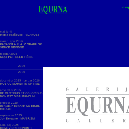
o eq
maj, junij
Metka Krašovec - VDANOST
marec, april 2026
PARABOLA ZLA: V MRAKU SO
SENCE NEVIDNE
februar 2026
Katja Pál - SLED TIŠINE
2026
2025
december 2025 - januar 2026
MOSAIC MOMENTS OF TIME
november 2025
DE GUSTIBUS ET COLORIBUS
NON EST DISPUTANDUM
oktober 2025
Benjamin Renner: KO RISBE
MIGAJO
september 2025
Jon Derganc - MANIRIZMI
junij, julij 2025
ODMEV PRIHODNOSTI