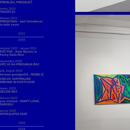
PREBLIZU, PREDALEČ
marec 2021
TIHOŽITJA
februar 2021
PREDSTAVA - staš kleindienst
in anže sever
2021
2020
oktober 2021 - januar 2021
FUČ FUK - Anne Baraou in
Fanny Dalle-Rive
september 2020
VRT, KI GA PREGANJA RAJ
julij, avgust 2020
herman gvardjančič - RISBE IZ
CIKLOV AUSTRALIAN
DREAMS IN POSTCOVID
marec 2020
ZELENI REZ
februar 2020
jure zrimšek - DON*T LOOK,
SURVEIL!
januar 2020
APOKALIPSA 2020
2020
2019