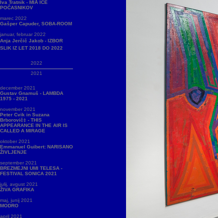
Iva Tratnik - MIÅ ICE
POČASNIKOV
marec 2022
Gašper Capuder, SOBA-ROOM
januar, februar 2022
Anja Jerčič Jakob - IZBOR
SLIK IZ LET 2018 DO 2022
2022
2021
december 2021
Gustav Gnamuš - LAMBDA
1975 - 2021
november 2021
Peter Cvik in Suzana
Brborovič‡ - THIS
APPEARANCE IN THE AIR IS
CALLED A MIRAGE
oktober 2021
Emmanuel Guibert: NARISANO
ŽIVLJENJE
september 2021
BREZMEJNI UMI TELESA -
FESTIVAL SONICA 2021
julij, avgust 2021
ŽIVA GRAFIKA
maj, junij 2021
MODRO
april 2021