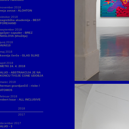
november 2018
neja zorzut - ALOHTON
oktober 2018
zagrebška akademija - BEST
FOREHAND
september 2018
gašper capuder - BREZ
NASLOVA (tihožitja)
junij 2018
AVA010
maj 2018
ksenija čerče - GLAS SLIKE
april 2018
METKI 24. 4. 2018
ALUO - ABSTRAKCIJA JE NA
KONCU TVOJE CONE UDOBJA
marec 2018
herman gvardjančič - risbe /
ATOMOS
februar 2018
robert lozar - ALL INCLUSIVE
2018
2017
december 2017
ALUO - 3