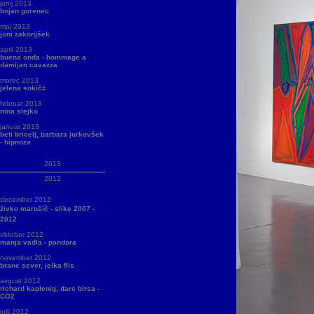
junij 2013
bojan gorenec
maj 2013
joni zakonjšek
april 2013
buena onda - hommage a
damijan cavazza
marec 2013
jelena sokič‡
februar 2013
nina slejko
januar 2013
beti bricelj, barbara jurkovšek
- hipnoza
2013
2012
december 2012
živko marušič - slike 2007 -
2012
oktober 2012
manja vadla - pandora
november 2012
brane sever, jelka flis
avgust 2012
richard kaplenig, dare birsa -
CO2
julij 2012