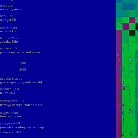
maj 2009
marjan gumilar
april 2009
anja jerčič
marec 2009
mitja ficko
februar 2009
zdenka žido
januar 2009
polona maher, robert černelč
2009
2008
november 2008
gustav gnamuš, rudi benétik
oktober 2008
milan erič
septemeber 2008
natalija šeruga, nataša ribič
avgust 2008
france gruden
junij, julij 2008
jože slak, andrej brumen čop,
živko marušič