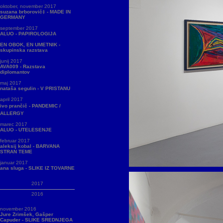
oktober, november 2017
suzana brborovič‡ - MADE IN
GERMANY
september 2017
ALUO - PAPIROLOGIJA
EN OBOK, EN UMETNIK -
skupinska razstava
junij 2017
AVA009 - Razstava
diplomantov
maj 2017
nataša segulin - V PRISTANU
april 2017
ivo prančič - PANDEMIC /
ALLERGY
marec 2017
ALUO - UTELESENJE
februar 2017
aleksij kobal - BARVANA
STRAN TEME
januar 2017
ana sluga - SLIKE IZ TOVARNE
2017
2016
november 2016
Jure Zrimšek, Gašper
Capuder - SLIKE SREDNJEGA