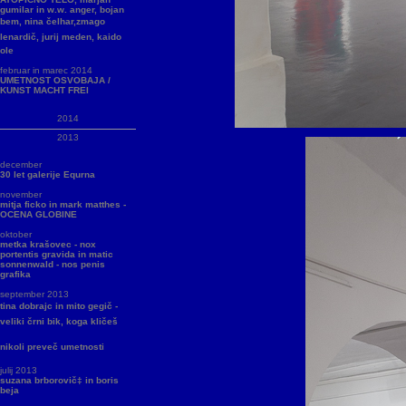
gumilar in w.w. anger, bojan
bem, nina čelhar,zmago
lenardič, jurij meden, kaido
ole
februar in marec 2014
UMETNOST OSVOBAJA /
KUNST MACHT FREI
2014
2013
december
30 let galerije Equrna
november
mitja ficko in mark matthes -
OCENA GLOBINE
oktober
metka krašovec - nox
portentis gravida in matic
sonnenwald - nos penis
grafika
september 2013
tina dobrajc in mito gegič -
veliki črni bik, koga kličeš
nikoli preveč umetnosti
julij 2013
suzana brborovič‡ in boris
beja