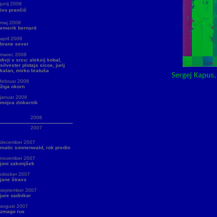
junij 2008
ivo prančič
maj 2008
emerik bernard
april 2008
brane sever
marec 2008
divji v srcu: aleksij kobal,
silvester plotajs sicoe, jurij
kalan, mirko bratuša
Sergej Kapus, FUTU
februar 2008
žiga okorn
januar 2008
mojca zlokarnik
2008
2007
december 2007
matic sonnenwald, rok predin
november 2007
joni zakonjšek
oktober 2007
jane štravs
september 2007
jure zadnikar
avgust 2007
zmago rus