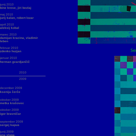
junij 2010
bine krese, jiri bezlaj
maj 2010
jurij kalan, robert lozar
april 2010
aleksij kobal
marec 2010
damijan kracina, vladimir
leben
februar 2010
Sergej Kapus, NE – JA, 20
zdenko huzjan
januar 2010
herman gvardjančič
2010
2009
december 2009
ksenija čerče
oktober 2009
metka krašovec
oktober 2009
igor bravničar
september 2009
sergej kapus
junij 2009
ana sluga