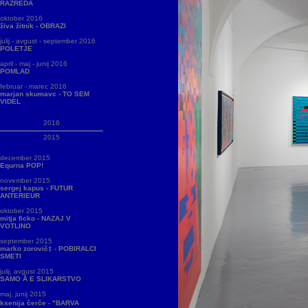
RAZREDA
oktober 2016
živa žitnik - OBRAZI
julij - avgust - september 2016
POLETJE
april - maj - junij 2016
POMLAD
februar - marec 2016
marjan skumavc - TO SEM
VIDEL
2016
2015
december 2015
Equrna POP!
november 2015
sergej kapus - FUTUR
ANTERIEUR
oktober 2015
mitja ficko - NAZAJ V
VOTLINO
september 2015
marko zorovič‡ - POBIRALCI
SMETI
julij, avgust 2015
SAMO Å E SLIKARSTVO
maj, junij 2015
ksenija čerče - "BARVA