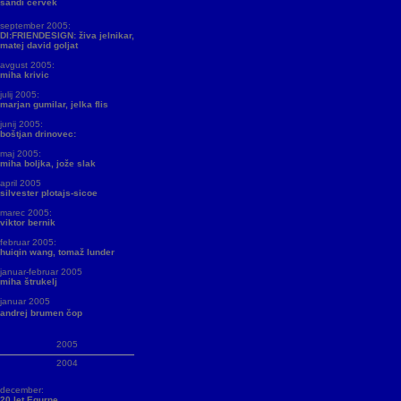
sandi červek
september 2005:
DI:FRIENDESIGN: živa jelnikar,
matej david goljat
avgust 2005:
miha krivic
julij 2005:
marjan gumilar, jelka flis
junij 2005:
boštjan drinovec:
maj 2005:
miha boljka, jože slak
april 2005
silvester plotajs-sicoe
marec 2005:
viktor bernik
februar 2005:
huiqin wang, tomaž lunder
januar-februar 2005
miha štrukelj
januar 2005
andrej brumen čop
2005
2004
december:
20 let Equrne