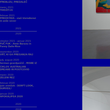
PREBLIZU, PREDALEČ
marec 2021
TIHOŽITJA
februar 2021
PREDSTAVA - staš kleindienst
in anže sever
2021
2020
oktober 2021 - januar 2021
FUČ FUK - Anne Baraou in
Fanny Dalle-Rive
september 2020
VRT, KI GA PREGANJA RAJ
julij, avgust 2020
herman gvardjančič - RISBE IZ
CIKLOV AUSTRALIAN
DREAMS IN POSTCOVID
marec 2020
ZELENI REZ
februar 2020
jure zrimšek - DON*T LOOK,
SURVEIL!
januar 2020
APOKALIPSA 2020
2020
2019