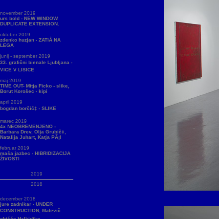
november 2019
urs bold - NEW WINDOW.
DUPLICATE EXTENSION.
oktober 2019
zdenko huzjan - ZATIÅ NA
LEGA
junij - september 2019
33. grafični bienale Ljubljana -
VICE V LISICE
maj 2019
TIME OUT- Mitja Ficko - slike,
Borut Korošec - kipi
april 2019
bogdan borčič‡ - SLIKE
marec 2019
4x NEOBREMENJENO -
Barbara Drev, Olja Grubič‡,
Natalija Juhart, Katja PÃ¡l
februar 2019
maša jazbec - HIBRIDIZACIJA
ŽIVOSTI
2019
2018
december 2018
jure zadnikar - UNDER
CONSTRUCTION, Malevič
obišče Halkidiko