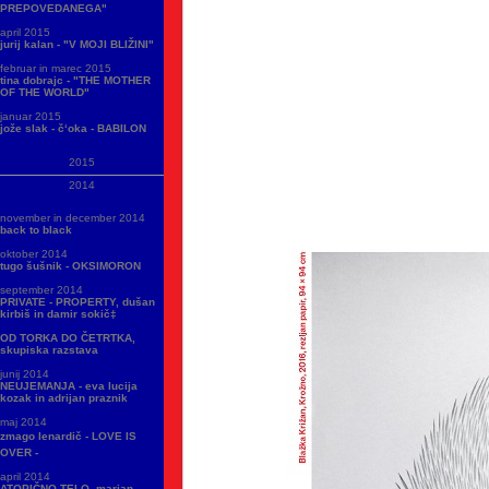
PREPOVEDANEGA"
april 2015
jurij kalan - "V MOJI BLIŽINI"
februar in marec 2015
tina dobrajc - "THE MOTHER
OF THE WORLD"
januar 2015
jože slak - č‘oka - BABILON
2015
2014
november in december 2014
back to black
oktober 2014
tugo šušnik - OKSIMORON
september 2014
PRIVATE - PROPERTY, dušan
kirbiš in damir sokič‡
OD TORKA DO ČETRTKA,
skupiska razstava
junij 2014
NEUJEMANJA - eva lucija
kozak in adrijan praznik
maj 2014
zmago lenardič - LOVE IS
OVER -
april 2014
ATOPIČNO TELO, marjan