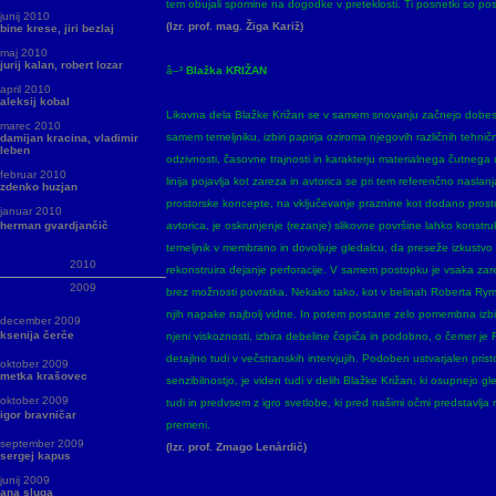
tem obujali spomine na dogodke v preteklosti. Ti posnetki so pos
junij 2010
(Izr. prof. mag. Žiga Kariž)
bine krese, jiri bezlaj
maj 2010
jurij kalan, robert lozar
â–³
Blažka KRIŽAN
april 2010
aleksij kobal
Likovna dela Blažke Križan se v samem snovanju začnejo dobese
marec 2010
samem temeljniku, izbiri papirja oziroma njegovih različnih tehnič
damijan kracina, vladimir
leben
odzivnosti, časovne trajnosti in karakterju materialnega čutnega 
februar 2010
linija pojavlja kot zareza in avtorica se pri tem referenčno nasl
zdenko huzjan
prostorske koncepte, na vključevanje praznine kot dodano prosto
januar 2010
herman gvardjančič
avtorica, je oskrunjenje (rezanje) slikovne površine lahko konstruk
temeljnik v membrano in dovoljuje gledalcu, da preseže izkustvo f
2010
rekonstruira dejanje perforacije. V samem postopku je vsaka zare
2009
brez možnosti povratka. Nekako tako, kot v belinah Roberta Ry
njih napake najbolj vidne. In potem postane zelo pomembna izbir
december 2009
ksenija čerče
njeni viskoznosti, izbira debeline čopiča in podobno, o čemer je
detajlno tudi v večstranskih intervjujih. Podoben ustvarjalen pris
oktober 2009
metka krašovec
senzibilnostjo, je viden tudi v delih Blažke Križan, ki osupnejo g
oktober 2009
tudi in predvsem z igro svetlobe, ki pred našimi očmi predstavlja 
igor bravničar
premeni.
september 2009
(Izr. prof. Zmago Lenàrdič)
sergej kapus
junij 2009
ana sluga