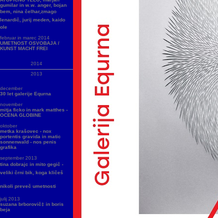
gumilar in w.w. anger, bojan
bem, nina čelhar,zmago
lenardič, jurij meden, kaido
ole
februar in marec 2014
UMETNOST OSVOBAJA /
KUNST MACHT FREI
2014
2013
december
30 let galerije Equrna
november
mitja ficko in mark matthes -
OCENA GLOBINE
oktober
metka krašovec - nox
portentis gravida in matic
sonnenwald - nos penis
grafika
september 2013
tina dobrajc in mito gegič -
veliki črni bik, koga kličeš
nikoli preveč umetnosti
julij 2013
suzana brborovič‡ in boris
beja