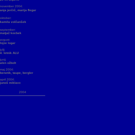
november 2004:
anja jerčič, marija flegar
oktober:
kamila volčanšek
september:
matjaž kocbek
avgust:
lojze logar
julij:
4. letnik ALU
junij:
alen ožbolt
maj 2004:
benetik, taupe, bergler
april 2004:
junoš miklavc
2004