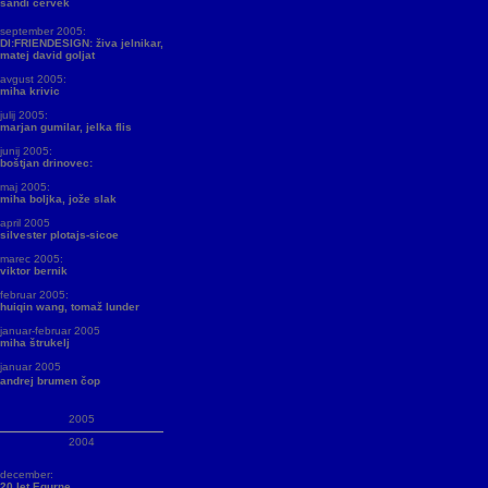
sandi červek
september 2005:
DI:FRIENDESIGN: živa jelnikar,
matej david goljat
avgust 2005:
miha krivic
julij 2005:
marjan gumilar, jelka flis
junij 2005:
boštjan drinovec:
maj 2005:
miha boljka, jože slak
april 2005
silvester plotajs-sicoe
marec 2005:
viktor bernik
februar 2005:
huiqin wang, tomaž lunder
januar-februar 2005
miha štrukelj
januar 2005
andrej brumen čop
2005
2004
december:
20 let Equrne