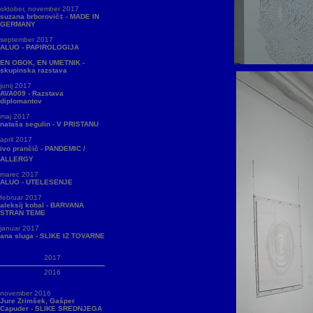
oktober, november 2017
suzana brborovič‡ - MADE IN
GERMANY
september 2017
ALUO - PAPIROLOGIJA
EN OBOK, EN UMETNIK -
skupinska razstava
junij 2017
AVA009 - Razstava
diplomantov
maj 2017
nataša segulin - V PRISTANU
april 2017
ivo prančič - PANDEMIC /
ALLERGY
marec 2017
ALUO - UTELESENJE
februar 2017
aleksij kobal - BARVANA
STRAN TEME
januar 2017
ana sluga - SLIKE IZ TOVARNE
2017
2016
november 2016
Jure Zrimšek, Gašper
Capuder - SLIKE SREDNJEGA