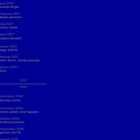
junij 2007
marija flegar
maj-junij 2007
bojan gorenec
maj 2007
irena romih
april 2007
robert černelč
marec 2007
tugo šušnik
februar 2007
dare birsa, zmago posega
januar 2007:
jaša
2007
2006
december 2006:
ksenija čerče
november 2006:
milan golob, tone lapajne
oktober 2006:
metka krašovec
september 2006:
genius loci III
avgust 2006: