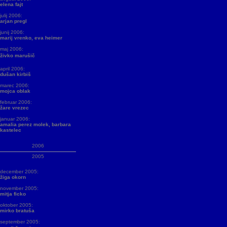
elena fajt
julij 2006:
arjan pregl
junij 2006:
marij vrenko, eva heimer
maj 2006:
živko marušič
april 2006:
dušan kirbiš
marec 2006:
mojca oblak
februar 2006:
žare vrezec
januar 2006:
amalia perez molek, barbara
kastelec
2006
2005
december 2005:
žiga okorn
november 2005:
mitja ficko
oktober 2005:
mirko bratuša
september 2005: