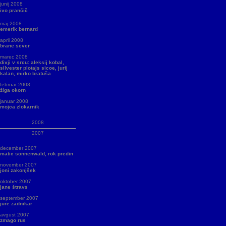
junij 2008
ivo prančič
maj 2008
emerik bernard
april 2008
brane sever
marec 2008
divji v srcu: aleksij kobal,
silvester plotajs sicoe, jurij
kalan, mirko bratuša
februar 2008
žiga okorn
januar 2008
mojca zlokarnik
2008
2007
december 2007
matic sonnenwald, rok predin
november 2007
joni zakonjšek
oktober 2007
jane štravs
september 2007
jure zadnikar
avgust 2007
zmago rus