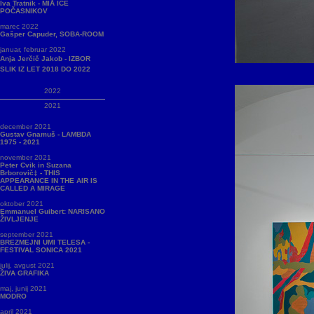
Iva Tratnik - MIÅ ICE
POČASNIKOV
marec 2022
Gašper Capuder, SOBA-ROOM
januar, februar 2022
Anja Jerčič Jakob - IZBOR
SLIK IZ LET 2018 DO 2022
2022
2021
december 2021
Gustav Gnamuš - LAMBDA
1975 - 2021
november 2021
Peter Cvik in Suzana
Brborovič‡ - THIS
APPEARANCE IN THE AIR IS
CALLED A MIRAGE
oktober 2021
Emmanuel Guibert: NARISANO
ŽIVLJENJE
september 2021
BREZMEJNI UMI TELESA -
FESTIVAL SONICA 2021
julij, avgust 2021
ŽIVA GRAFIKA
maj, junij 2021
MODRO
april 2021