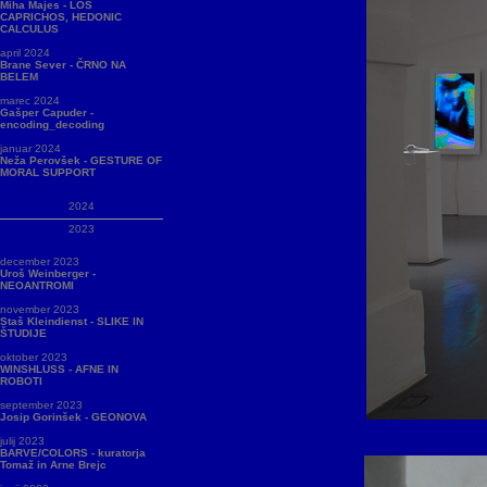
Miha Majes - LOS
CAPRICHOS, HEDONIC
CALCULUS
april 2024
Brane Sever - ČRNO NA
BELEM
marec 2024
Gašper Capuder -
encoding_decoding
januar 2024
Neža Perovšek - GESTURE OF
MORAL SUPPORT
2024
2023
december 2023
Uroš Weinberger -
NEOANTROMI
november 2023
Staš Kleindienst - SLIKE IN
ŠTUDIJE
oktober 2023
WINSHLUSS - AFNE IN
ROBOTI
september 2023
Josip Gorinšek - GEONOVA
julij 2023
BARVE/COLORS - kuratorja
Tomaž in Arne Brejc