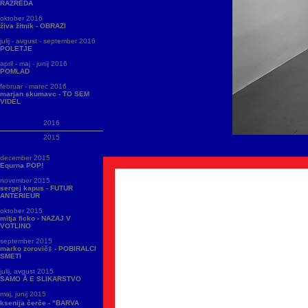
RAZREDA
oktober 2016
živa žitnik - OBRAZI
julij - avgust - september 2016
POLETJE
april - maj - junij 2016
POMLAD
februar - marec 2016
marjan skumavc - TO SEM
VIDEL
2016
2015
december 2015
Equrna POP!
november 2015
sergej kapus - FUTUR
ANTERIEUR
oktober 2015
mitja ficko - NAZAJ V
VOTLINO
september 2015
marko zorovič‡ - POBIRALCI
SMETI
julij, avgust 2015
SAMO Å E SLIKARSTVO
maj, junij 2015
ksenija čerče - "BARVA