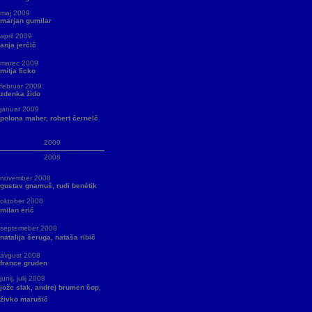
maj 2009
marjan gumilar
april 2009
anja jerčič
marec 2009
mitja ficko
februar 2009
zdenka žido
januar 2009
polona maher, robert černelč
2009
2008
november 2008
gustav gnamuš, rudi benétik
oktober 2008
milan erič
septemeber 2008
natalija šeruga, nataša ribič
avgust 2008
france gruden
junij, julij 2008
jože slak, andrej brumen čop,
živko marušič