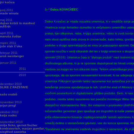
jiri kočica
â–³
Dalea KOVACÌŒEC
junij 2011
made winata
maj 2011
Dalea Kovačec je mlada vizualna umetnica, ki v središče svoje 
dušan kirbiš in manfred
mÃ¶rth
Umetnica svoje formalno raznoliko in večplastno umetniško ustvar
april 2011
praksi, kjer slikarstvo, risba, knjiga umetnice, video in zvok tvori
maruša šuštar
nam skozi različna dela znova in znova kaže, kako krhka, gnetljiv
marec 2011
podobe v drugo spreminjajoča se snov je pravzaprav spomin. Dal
jože slak č‘oka
spomini soočila v seriji slikarskih del ter v knjigi umetnice s sk
februar 2011
uroš weinberger
spomini
(2016). Umetnica črpa iz “dialoga podob” med lastnimi s
januar 2011
družinskega albuma, ki je te spomine dopolnjeval ter hkrati omejeva
2011
vsebina za knjigo ter kot slikarski motiv. Tekom umetniškega proc
2010
spoznanja, da so spomini nematerialni konstrukt, ki se udejanja z
umetnice
Prikrojeni spomini
lahko razumemo kot avtoričino pot sk
december 2010
SLIKE Z RAZSTAVE
beleženje procesa upodabljanja le teh.
Until the end of Memory
zvočnim posnetkom in digitalizirano gibljivo podobo. Delo, ki na
sašo vrabič
podobo, morda lahko razumemo kot poetični
hommage
Wimu We
november 2010
distopično vizionarskemu filmu. Ko vstopimo v postavitev
Until t
arjan pregl
računalniško generiran glas sprašuje po dogodkih iz naše prete
oktober 2010
katja sudec
priča obsesivnemu brisanju najdragocenejših lastnih spominov, 
september 2010
omrežij delimo s stotisočerimi gledalci, vse do konca spomina. Ali
mitja ficko, gernot fischer
kondratovitch, marjan gumilar,
“Dandanes ne snemamo osebnih dogodkov z namenom, da si jih 
siegfried zaworka