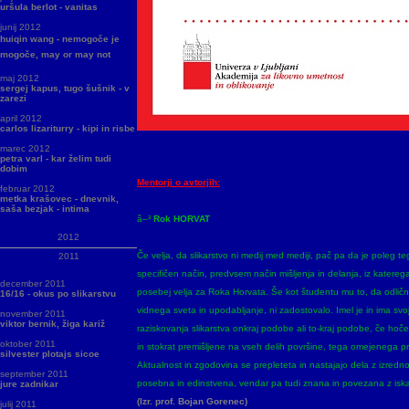
uršula berlot - vanitas
junij 2012
huiqin wang - nemogoče je
mogoče, may or may not
maj 2012
sergej kapus, tugo šušnik - v
zarezi
april 2012
carlos lizariturry - kipi in risbe
marec 2012
petra varl - kar želim tudi
dobim
Mentorji o avtorjih:
februar 2012
metka krašovec - dnevnik,
saša bezjak - intima
â–³
Rok HORVAT
2012
Če velja, da slikarstvo ni medij med mediji, pač pa da je poleg te
2011
specifičen način, predvsem način mišljenja in delanja, iz katere
december 2011
posebej velja za Roka Horvata. Še kot študentu mu to, da odlič
16/16 - okus po slikarstvu
vidnega sveta in upodabljanje, ni zadostovalo. Imel je in ima sv
november 2011
viktor bernik, žiga kariž
raziskovanja slikarstva onkraj podobe ali to-kraj podobe, če hoč
oktober 2011
in stokrat premišljene na vseh delih površine, tega omejenega pr
silvester plotajs sicoe
Aktualnost in zgodovina se prepleteta in nastajajo dela z izredn
september 2011
posebna in edinstvena, vendar pa tudi znana in povezana z isk
jure zadnikar
(Izr. prof. Bojan Gorenec)
julij 2011