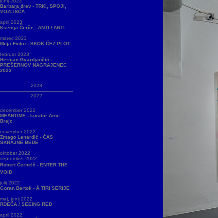
junij 2023
Barbara drev - TRKI, SPOJI,
VOZLIŠČA
april 2023
Ksenija Čerče - ANTI / ANTI
marec 2023
Mitja Ficko - SKOK ČEZ PLOT
februar 2023
Herman Gvardjančič -
PREŠERNOV NAGRAJENEC
2023
2023
2022
december 2022
MEANTIME - kurator Arne
Brejc
november 2022
Zmago Lenardič - ČAS
SKRAJNE BEDE
oktober 2022
september 2022
Robert Černelč - ENTER THE
VOID
julij 2022
Goran Bertok - Å TIRI SERIJE
maj, junij 2022
RDEČA / SEEING RED
april 2022