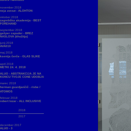
november 2018
neja zorzut - ALOHTON
oktober 2018
zagrebška akademija - BEST
FOREHAND
september 2018
gašper capuder - BREZ
NASLOVA (tihožitja)
junij 2018
AVA010
maj 2018
ksenija čerče - GLAS SLIKE
april 2018
METKI 24. 4. 2018
ALUO - ABSTRAKCIJA JE NA
KONCU TVOJE CONE UDOBJA
marec 2018
herman gvardjančič - risbe /
ATOMOS
februar 2018
robert lozar - ALL INCLUSIVE
2018
2017
december 2017
ALUO - 3