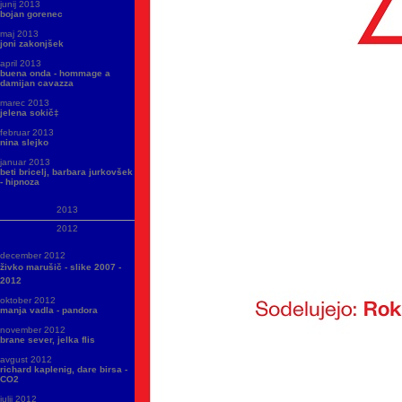
junij 2013
bojan gorenec
maj 2013
joni zakonjšek
april 2013
buena onda - hommage a
damijan cavazza
marec 2013
jelena sokič‡
februar 2013
nina slejko
januar 2013
beti bricelj, barbara jurkovšek
- hipnoza
2013
2012
december 2012
živko marušič - slike 2007 -
2012
oktober 2012
manja vadla - pandora
november 2012
brane sever, jelka flis
avgust 2012
richard kaplenig, dare birsa -
CO2
julij 2012