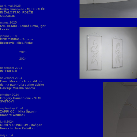
april, maj 2025
Metka Krašovec - MED SREČO
IN ŽALOSTJO, RDEČE
OBDOBJE
marec 2025
SVETILNIKI - Tomaž Biffio, Igor
Lekšić
januar 2025
FINE TUNING - Suzana
Brborović, Mitja Ficko
2025
2024
december 2024
INTERIERJI
november 2024
Franc Mesarič - Izbor slik in
del na papirju iz stalne zbirke
Galerije Murska Sobota
oktober 2024
Gregory Panaccione - NEMI
SVETOVI
september 2024
ZAPRI OČI - Nika Špan in
Richard Whitlock
junij 2024
ODMEV ODNOSOV - Boštjan
Novak in Jure Zadnikar
maj 2024