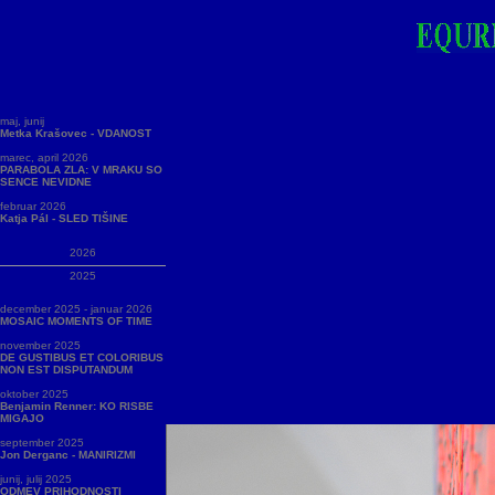
maj, junij
Metka Krašovec - VDANOST
marec, april 2026
PARABOLA ZLA: V MRAKU SO
SENCE NEVIDNE
februar 2026
Katja Pál - SLED TIŠINE
2026
2025
december 2025 - januar 2026
MOSAIC MOMENTS OF TIME
november 2025
DE GUSTIBUS ET COLORIBUS
NON EST DISPUTANDUM
oktober 2025
Benjamin Renner: KO RISBE
MIGAJO
september 2025
Jon Derganc - MANIRIZMI
junij, julij 2025
ODMEV PRIHODNOSTI