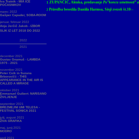
Iva Tratnik - MIÅ ICE
ZUPANČIČ, Alenka, predavanje
Po”koncu umetnosti” a
1
POČASNIKOV
Priredba besedila Daniila Harmsa,
Sinji zvezek
št.10
2
---
marec 2022
Gašper Capuder, SOBA-ROOM
januar, februar 2022
Anja Jerčič Jakob - IZBOR
SLIK IZ LET 2018 DO 2022
2022
2021
december 2021
Gustav Gnamuš - LAMBDA
1975 - 2021
november 2021
Peter Cvik in Suzana
Brborovič‡ - THIS
APPEARANCE IN THE AIR IS
CALLED A MIRAGE
oktober 2021
Emmanuel Guibert: NARISANO
ŽIVLJENJE
september 2021
BREZMEJNI UMI TELESA -
FESTIVAL SONICA 2021
julij, avgust 2021
ŽIVA GRAFIKA
maj, junij 2021
MODRO
april 2021