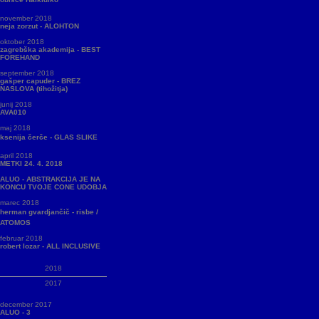
november 2018
neja zorzut - ALOHTON
oktober 2018
zagrebška akademija - BEST
FOREHAND
september 2018
gašper capuder - BREZ
NASLOVA (tihožitja)
junij 2018
AVA010
maj 2018
ksenija čerče - GLAS SLIKE
april 2018
METKI 24. 4. 2018
ALUO - ABSTRAKCIJA JE NA
KONCU TVOJE CONE UDOBJA
marec 2018
herman gvardjančič - risbe /
ATOMOS
februar 2018
robert lozar - ALL INCLUSIVE
2018
2017
december 2017
ALUO - 3