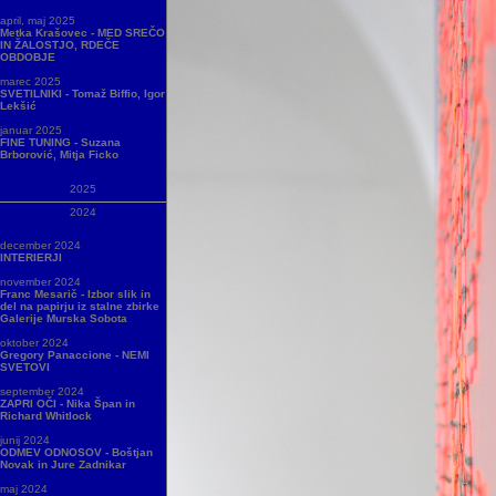
april, maj 2025
Metka Krašovec - MED SREČO
IN ŽALOSTJO, RDEČE
OBDOBJE
marec 2025
SVETILNIKI - Tomaž Biffio, Igor
Lekšić
januar 2025
FINE TUNING - Suzana
Brborović, Mitja Ficko
2025
2024
december 2024
INTERIERJI
november 2024
Franc Mesarič - Izbor slik in
del na papirju iz stalne zbirke
Galerije Murska Sobota
oktober 2024
Gregory Panaccione - NEMI
SVETOVI
september 2024
ZAPRI OČI - Nika Špan in
Richard Whitlock
junij 2024
ODMEV ODNOSOV - Boštjan
Novak in Jure Zadnikar
maj 2024