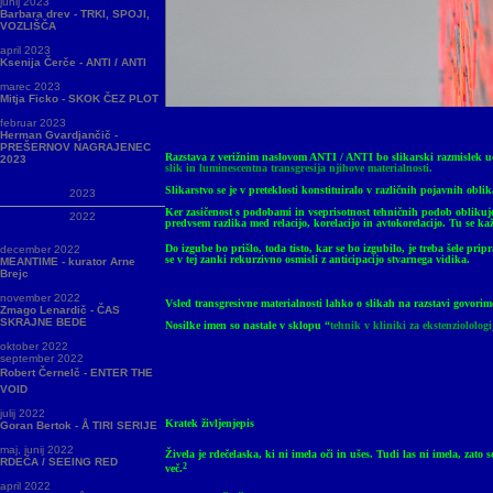
junij 2023
Barbara drev - TRKI, SPOJI,
VOZLIŠČA
april 2023
Ksenija Čerče - ANTI / ANTI
marec 2023
Mitja Ficko - SKOK ČEZ PLOT
februar 2023
Herman Gvardjančič -
PREŠERNOV NAGRAJENEC
Razstava z verižnim naslovom ANTI / ANTI bo slikarski razmislek udej
2023
slik in luminescentna transgresija njihove materialnosti.
Slikarstvo se je v preteklosti konstituiralo v različnih pojavnih obli
2023
Ker zasičenost s podobami in vseprisotnost tehničnih podob oblikuje
2022
predvsem razlika med relacijo, korelacijo in avtokorelacijo. Tu se k
Do izgube bo prišlo, toda tisto, kar se bo izgubilo, je treba šele prip
december 2022
se v tej zanki rekurzivno osmisli z anticipacijo stvarnega vidika.
MEANTIME - kurator Arne
Brejc
november 2022
Vsled transgresivne materialnosti lahko o slikah na razstavi govorim
Zmago Lenardič - ČAS
SKRAJNE BEDE
Nosilke imen so
nastale v sklopu “
tehnik v kliniki za ekstenziolologi
oktober 2022
september 2022
Robert Černelč - ENTER THE
VOID
julij 2022
Kratek življenjepis
Goran Bertok - Å TIRI SERIJE
maj, junij 2022
Živela je rdečelaska, ki ni imela oči in ušes. Tudi las ni imela, za
RDEČA / SEEING RED
2
več.
april 2022