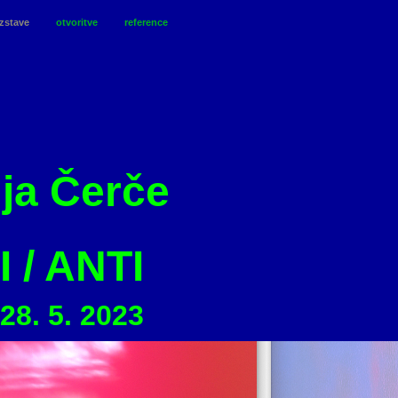
zstave
otvoritve
reference
ja Čerče
 / ANTI
–28. 5. 2023