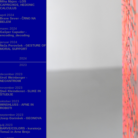
Miha Majes - LOS
CAPRICHOS, HEDONIC
CALCULUS
april 2024
Brane Sever - ČRNO NA
BELEM
marec 2024
Gašper Capuder -
encoding_decoding
januar 2024
Neža Perovšek - GESTURE OF
MORAL SUPPORT
2024
2023
december 2023
Uroš Weinberger -
NEOANTROMI
november 2023
Staš Kleindienst - SLIKE IN
ŠTUDIJE
oktober 2023
WINSHLUSS - AFNE IN
ROBOTI
september 2023
Josip Gorinšek - GEONOVA
julij 2023
BARVE/COLORS - kuratorja
Tomaž in Arne Brejc