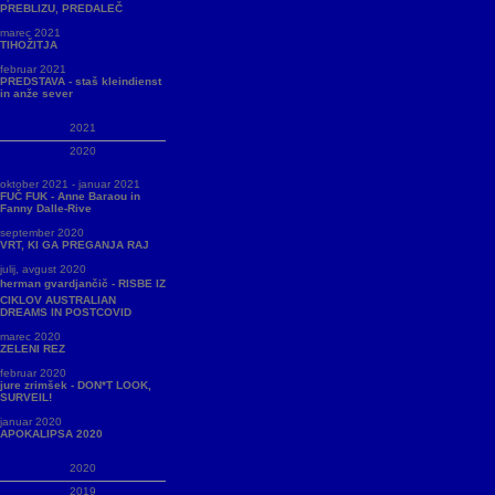
PREBLIZU, PREDALEČ
marec 2021
TIHOŽITJA
februar 2021
PREDSTAVA - staš kleindienst
in anže sever
2021
2020
oktober 2021 - januar 2021
FUČ FUK - Anne Baraou in
Fanny Dalle-Rive
september 2020
VRT, KI GA PREGANJA RAJ
julij, avgust 2020
herman gvardjančič - RISBE IZ
CIKLOV AUSTRALIAN
DREAMS IN POSTCOVID
marec 2020
ZELENI REZ
februar 2020
jure zrimšek - DON*T LOOK,
SURVEIL!
januar 2020
APOKALIPSA 2020
2020
2019