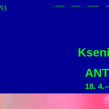
o equrni
domov
umetniki
ra
Kseni
ANTI
18. 4.