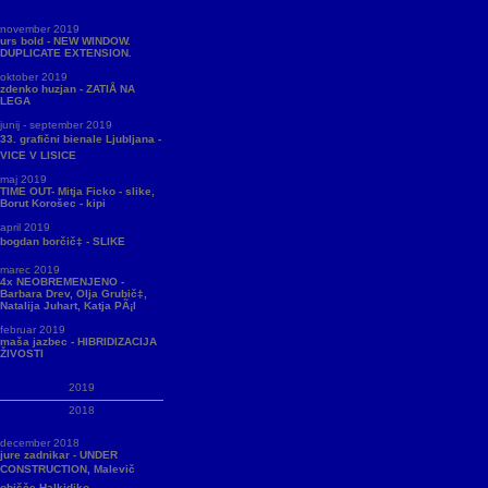
november 2019
urs bold - NEW WINDOW.
DUPLICATE EXTENSION.
oktober 2019
zdenko huzjan - ZATIÅ NA
LEGA
junij - september 2019
33. grafični bienale Ljubljana -
VICE V LISICE
maj 2019
TIME OUT- Mitja Ficko - slike,
Borut Korošec - kipi
april 2019
bogdan borčič‡ - SLIKE
marec 2019
4x NEOBREMENJENO -
Barbara Drev, Olja Grubič‡,
Natalija Juhart, Katja PÃ¡l
februar 2019
maša jazbec - HIBRIDIZACIJA
ŽIVOSTI
2019
2018
december 2018
jure zadnikar - UNDER
CONSTRUCTION, Malevič
obišče Halkidiko