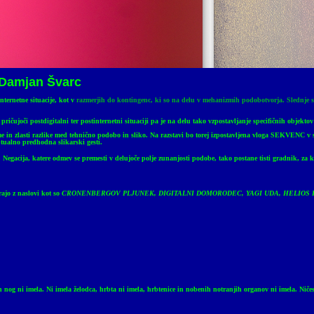
 Damjan Švarc
ternetne situacije, kot v
razmerjih do kontingenc, ki so na delu v mehanizmih podobotvorja. Slednje se n
ričujoči postdigitalni ter postinternetni situaciji pa je na delu tako vzpostavljanje specifičnih objekt
e in zlasti razlike med tehnično podobo in sliko. Na razstavi bo torej izpostavljena vloga SEKVENC v sl
eptualno predhodna slikarski gesti.
.
Negacija, katere odmev se premesti v delujoče polje zunanjosti podobe, tako postane tisti gradnik, za k
rajo z naslovi kot so
CRONENBERGOV PLJUNEK, DIGITALNI DOMORODEC, YAGI UDA, HELIOS H
ok in nog ni imela. Ni imela želodca, hrbta ni imela, hrbtenice in nobenih notranjih organov ni imela. Nič