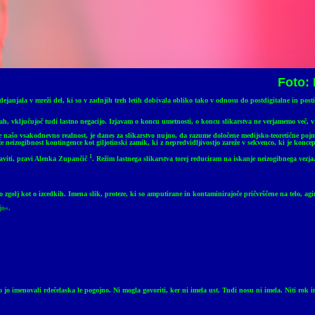
Foto:
anjala v mreži del, ki so v zadnjih treh letih dobivala obliko tako v odnosu do postdigitalne in postin
kah, vključujoč tudi lastno negacijo. Izjavam o koncu umetnosti, o koncu slikarstva ne verjamemo več, v p
 našo vsakodnevno realnost, je danes za slikarstvo nujno, da razume določene medijsko-teoretične pojm
aže neizogibnost
kontingence
kot giljotinski zamik, ki z nepredvidljivostjo zareže v sekvenco, ki je konc
1
raviti, pravi Alenka Zupančič
.
Režim
l
astnega slikarstva torej reduciram na iskanje neizogibnega vezja
o zgolj kot o izcedkih.
Imena slik, proteze,
ki so amputirane in kontaminirajoče pričvrščene na telo,
agi
jo
«
.
to so jo imenovali rdečelaska le pogojno. Ni mogla govoriti, ker ni imela ust. Tudi nosu ni imela. Niti r