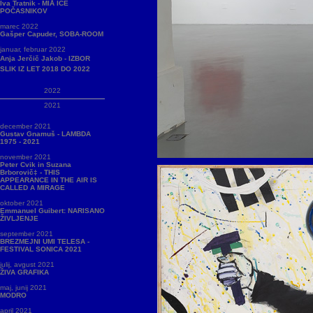
Iva Tratnik - MIÅ ICE
POČASNIKOV
marec 2022
Gašper Capuder, SOBA-ROOM
januar, februar 2022
Anja Jerčič Jakob - IZBOR
SLIK IZ LET 2018 DO 2022
2022
2021
december 2021
Gustav Gnamuš - LAMBDA
1975 - 2021
november 2021
Peter Cvik in Suzana
Brborovič‡ - THIS
APPEARANCE IN THE AIR IS
CALLED A MIRAGE
oktober 2021
Emmanuel Guibert: NARISANO
ŽIVLJENJE
september 2021
BREZMEJNI UMI TELESA -
FESTIVAL SONICA 2021
julij, avgust 2021
ŽIVA GRAFIKA
maj, junij 2021
MODRO
april 2021