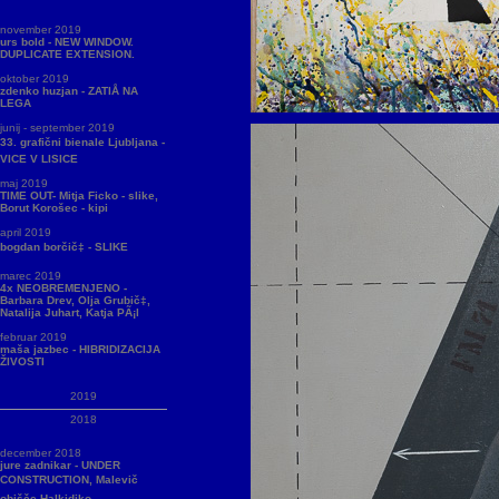
november 2019
urs bold - NEW WINDOW.
DUPLICATE EXTENSION.
oktober 2019
zdenko huzjan - ZATIÅ NA
LEGA
junij - september 2019
33. grafični bienale Ljubljana -
VICE V LISICE
maj 2019
TIME OUT- Mitja Ficko - slike,
Borut Korošec - kipi
april 2019
bogdan borčič‡ - SLIKE
marec 2019
4x NEOBREMENJENO -
Barbara Drev, Olja Grubič‡,
Natalija Juhart, Katja PÃ¡l
februar 2019
maša jazbec - HIBRIDIZACIJA
ŽIVOSTI
2019
2018
december 2018
jure zadnikar - UNDER
CONSTRUCTION, Malevič
obišče Halkidiko