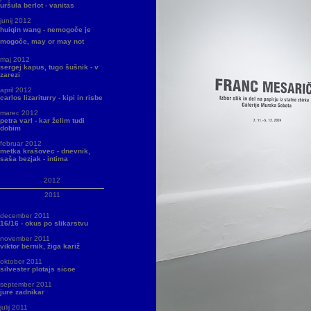
uršula berlot - vanitas
junij 2012
huiqin wang - nemogoče je
mogoče, may or may not
maj 2012
sergej kapus, tugo šušnik - v
zarezi
april 2012
carlos lizariturry - kipi in risbe
marec 2012
petra varl - kar želim tudi
dobim
februar 2012
metka krašovec - dnevnik,
saša bezjak - intima
2012
2011
december 2011
16/16 - okus po slikarstvu
november 2011
viktor bernik, žiga kariž
oktober 2011
silvester plotajs sicoe
september 2011
jure zadnikar
julij 2011