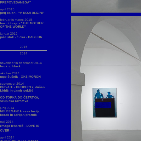
PREPOVEDANEGA"
april 2015
jurij kalan - "V MOJI BLIŽINI"
februar in marec 2015
tina dobrajc - "THE MOTHER
OF THE WORLD"
januar 2015
jože slak - č‘oka - BABILON
2015
2014
november in december 2014
back to black
oktober 2014
tugo šušnik - OKSIMORON
september 2014
PRIVATE - PROPERTY, dušan
kirbiš in damir sokič‡
OD TORKA DO ČETRTKA,
skupiska razstava
junij 2014
NEUJEMANJA - eva lucija
kozak in adrijan praznik
maj 2014
zmago lenardič - LOVE IS
OVER -
april 2014
ATOPIČNO TELO, marjan