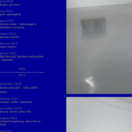
junij 2013
bojan gorenec
maj 2013
joni zakonjšek
april 2013
buena onda - hommage a
damijan cavazza
marec 2013
jelena sokič‡
februar 2013
nina slejko
januar 2013
beti bricelj, barbara jurkovšek
- hipnoza
2013
2012
december 2012
živko marušič - slike 2007 -
2012
oktober 2012
manja vadla - pandora
november 2012
brane sever, jelka flis
avgust 2012
richard kaplenig, dare birsa -
CO2
julij 2012