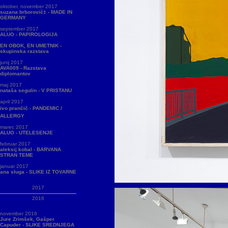
oktober, november 2017
suzana brborovič‡ - MADE IN
GERMANY
september 2017
ALUO - PAPIROLOGIJA
EN OBOK, EN UMETNIK -
skupinska razstava
junij 2017
AVA009 - Razstava
diplomantov
maj 2017
nataša segulin - V PRISTANU
april 2017
ivo prančič - PANDEMIC /
ALLERGY
marec 2017
ALUO - UTELESENJE
februar 2017
aleksij kobal - BARVANA
STRAN TEME
januar 2017
ana sluga - SLIKE IZ TOVARNE
2017
2016
november 2016
Jure Zrimšek, Gašper
Capuder - SLIKE SREDNJEGA