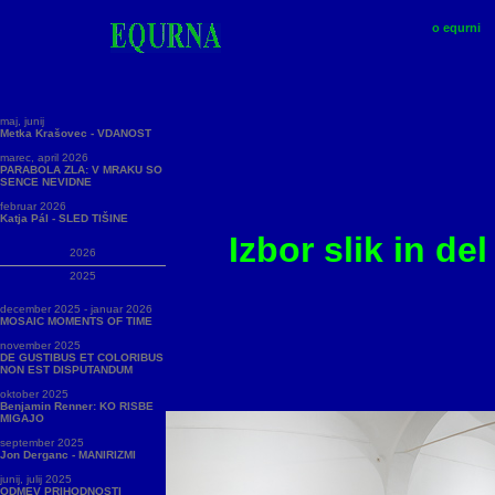
o equrni
maj, junij
Metka Krašovec - VDANOST
marec, april 2026
PARABOLA ZLA: V MRAKU SO
SENCE NEVIDNE
februar 2026
Katja Pál - SLED TIŠINE
Izbor slik in de
2026
2025
december 2025 - januar 2026
MOSAIC MOMENTS OF TIME
november 2025
DE GUSTIBUS ET COLORIBUS
NON EST DISPUTANDUM
oktober 2025
Benjamin Renner: KO RISBE
MIGAJO
september 2025
Jon Derganc - MANIRIZMI
junij, julij 2025
ODMEV PRIHODNOSTI