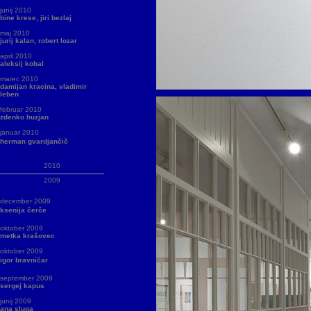
junij 2010
bine krese, jiri bezlaj
maj 2010
jurij kalan, robert lozar
april 2010
aleksij kobal
marec 2010
damijan kracina, vladimir
leben
februar 2010
zdenko huzjan
januar 2010
herman gvardjančič
2010
2009
december 2009
ksenija čerče
oktober 2009
metka krašovec
oktober 2009
igor bravničar
september 2009
sergej kapus
junij 2009
ana sluga