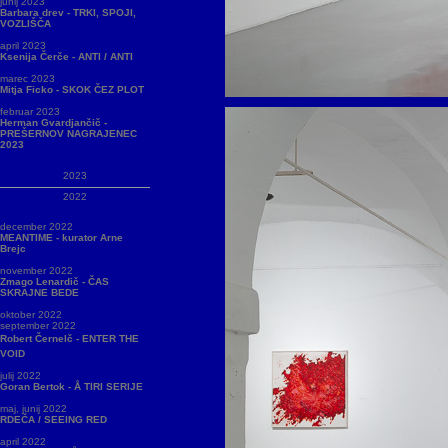
junij 2023
Barbara drev - TRKI, SPOJI,
VOZLIŠČA
april 2023
Ksenija Čerče - ANTI / ANTI
marec 2023
Mitja Ficko - SKOK ČEZ PLOT
februar 2023
Herman Gvardjančič -
PREŠERNOV NAGRAJENEC
2023
2023
2022
december 2022
MEANTIME - kurator Arne
Brejc
november 2022
Zmago Lenardič - ČAS
SKRAJNE BEDE
oktober 2022
september 2022
Robert Černelč - ENTER THE
VOID
julij 2022
Goran Bertok - Å TIRI SERIJE
maj, junij 2022
RDEČA / SEEING RED
april 2022