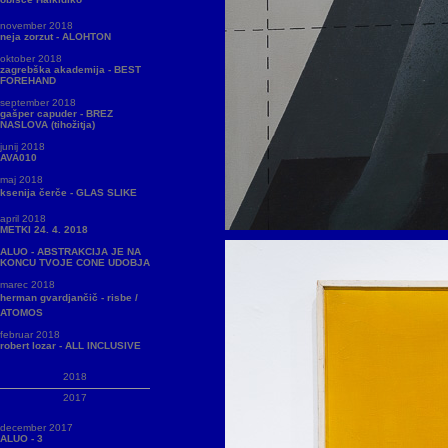
november 2018
neja zorzut - ALOHTON
oktober 2018
zagrebška akademija - BEST
FOREHAND
september 2018
gašper capuder - BREZ
NASLOVA (tihožitja)
junij 2018
AVA010
maj 2018
ksenija čerče - GLAS SLIKE
april 2018
METKI 24. 4. 2018
ALUO - ABSTRAKCIJA JE NA
KONCU TVOJE CONE UDOBJA
marec 2018
herman gvardjančič - risbe /
ATOMOS
februar 2018
robert lozar - ALL INCLUSIVE
2018
2017
december 2017
ALUO - 3