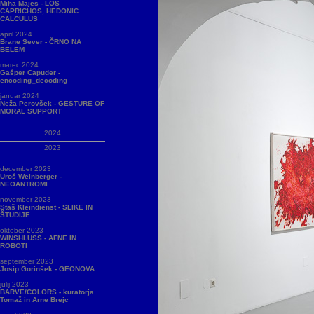
Miha Majes - LOS
CAPRICHOS, HEDONIC
CALCULUS
april 2024
Brane Sever - ČRNO NA
BELEM
marec 2024
Gašper Capuder -
encoding_decoding
januar 2024
Neža Perovšek - GESTURE OF
MORAL SUPPORT
2024
2023
december 2023
Uroš Weinberger -
NEOANTROMI
november 2023
Staš Kleindienst - SLIKE IN
ŠTUDIJE
oktober 2023
WINSHLUSS - AFNE IN
ROBOTI
september 2023
Josip Gorinšek - GEONOVA
julij 2023
BARVE/COLORS - kuratorja
Tomaž in Arne Brejc