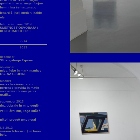
gumilar in w.w. anger, bojan
bem, nina čelhar,zmago
lenardič, jurij meden, kaido
ole
februar in marec 2014
UMETNOST OSVOBAJA /
KUNST MACHT FREI
2014
2013
december
30 let galerije Equrna
november
mitja ficko in mark matthes -
OCENA GLOBINE
oktober
metka krašovec - nox
portentis gravida in matic
sonnenwald - nos penis
grafika
september 2013
tina dobrajc in mito gegič -
veliki črni bik, koga kličeš
nikoli preveč umetnosti
julij 2013
suzana brborovič‡ in boris
beja