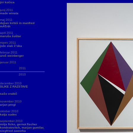
jiri kočica
junij 2011
made winata
maj 2011
dušan kirbiš in manfred
mÃ¶rth
april 2011
maruša šuštar
marec 2011
jože slak č‘oka
februar 2011
uroš weinberger
januar 2011
2011
2010
december 2010
SLIKE Z RAZSTAVE
sašo vrabič
november 2010
arjan pregl
oktober 2010
katja sudec
september 2010
mitja ficko, gernot fischer
kondratovitch, marjan gumilar,
siegfried zaworka