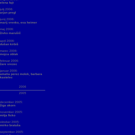
elena fajt
julij 2006:
arjan pregl
junij 2006:
marij vrenko, eva heimer
maj 2006:
živko marušič
april 2006:
dušan kirbiš
marec 2006:
mojca oblak
februar 2006:
žare vrezec
januar 2006:
amalia perez molek, barbara
kastelec
2006
2005
december 2005:
žiga okorn
november 2005:
mitja ficko
oktober 2005:
mirko bratuša
september 2005: