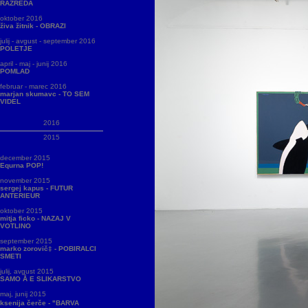
RAZREDA
oktober 2016
živa žitnik - OBRAZI
julij - avgust - september 2016
POLETJE
april - maj - junij 2016
POMLAD
februar - marec 2016
marjan skumavc - TO SEM
VIDEL
2016
2015
december 2015
Equrna POP!
november 2015
sergej kapus - FUTUR
ANTERIEUR
oktober 2015
mitja ficko - NAZAJ V
VOTLINO
september 2015
marko zorovič‡ - POBIRALCI
SMETI
julij, avgust 2015
SAMO Å E SLIKARSTVO
maj, junij 2015
ksenija čerče - "BARVA