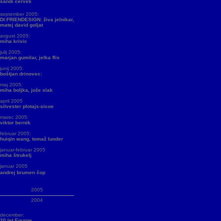
sandi červek
september 2005:
DI:FRIENDESIGN: živa jelnikar,
matej david goljat
avgust 2005:
miha krivic
julij 2005:
marjan gumilar, jelka flis
junij 2005:
boštjan drinovec:
maj 2005:
miha boljka, jože slak
april 2005
silvester plotajs-sicoe
marec 2005:
viktor bernik
februar 2005:
huiqin wang, tomaž lunder
januar-februar 2005
miha štrukelj
januar 2005
andrej brumen čop
2005
2004
december:
20 let Equrne