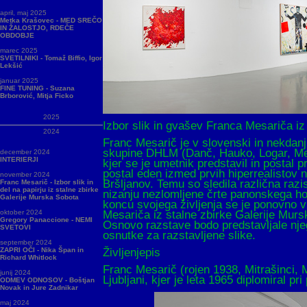
april, maj 2025
Metka Krašovec - MED SREČO
IN ŽALOSTJO, RDEČE
OBDOBJE
marec 2025
SVETILNIKI - Tomaž Biffio, Igor
Lekšić
januar 2025
FINE TUNING - Suzana
Brborović, Mitja Ficko
2025
Izbor slik in gvašev Franca Mesariča iz
2024
Franc Mesarič je v slovenski in nekdanji
skupine DHLM (Danč, Hauko, Logar, Mesa
december 2024
INTERIERJI
kjer se je umetnik predstavil in postal 
postal eden izmed prvih hiperrealistov n
november 2024
Bršljanov. Temu so sledila različna razi
Franc Mesarič - Izbor slik in
del na papirju iz stalne zbirke
nizanju nezlomljene črte panonskega hori
Galerije Murska Sobota
koncu svojega življenja se je ponovno v
Mesariča iz stalne zbirke Galerije Mu
oktober 2024
Gregory Panaccione - NEMI
Osnovo razstave bodo predstavljale njego
SVETOVI
osnutke za razstavljene slike.
september 2024
Življenjepis
ZAPRI OČI - Nika Špan in
Richard Whitlock
Franc Mesarič (rojen 1938, Mitrašinci, 
junij 2024
Ljubljani, kjer je leta 1965 diplomiral pri
ODMEV ODNOSOV - Boštjan
Novak in Jure Zadnikar
maj 2024