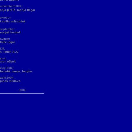
november 2004:
anja jerčič, marija flegar
oktober:
kamila volčanšek
september:
matjaž kocbek
avgust:
lojze logar
julij:
4. letnik ALU
junij:
alen ožbolt
maj 2004:
benetik, taupe, bergler
april 2004:
junoš miklavc
2004