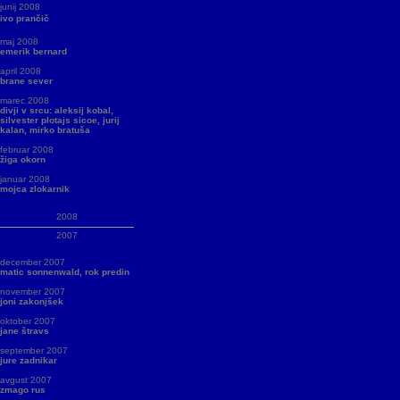
junij 2008
ivo prančič
maj 2008
emerik bernard
april 2008
brane sever
marec 2008
divji v srcu: aleksij kobal,
silvester plotajs sicoe, jurij
kalan, mirko bratuša
februar 2008
žiga okorn
januar 2008
mojca zlokarnik
2008
2007
december 2007
matic sonnenwald, rok predin
november 2007
joni zakonjšek
oktober 2007
jane štravs
september 2007
jure zadnikar
avgust 2007
zmago rus