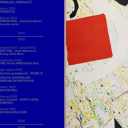
PREBLIZU, PREDALEČ
marec 2021
TIHOŽITJA
februar 2021
PREDSTAVA - staš kleindienst
in anže sever
2021
2020
oktober 2021 - januar 2021
FUČ FUK - Anne Baraou in
Fanny Dalle-Rive
september 2020
VRT, KI GA PREGANJA RAJ
julij, avgust 2020
herman gvardjančič - RISBE IZ
CIKLOV AUSTRALIAN
DREAMS IN POSTCOVID
marec 2020
ZELENI REZ
februar 2020
jure zrimšek - DON*T LOOK,
SURVEIL!
januar 2020
APOKALIPSA 2020
2020
2019