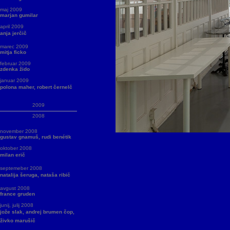
maj 2009
marjan gumilar
april 2009
anja jerčič
marec 2009
mitja ficko
februar 2009
zdenka žido
januar 2009
polona maher, robert černelč
2009
2008
november 2008
gustav gnamuš, rudi benétik
oktober 2008
milan erič
septemeber 2008
natalija šeruga, nataša ribič
avgust 2008
france gruden
junij, julij 2008
jože slak, andrej brumen čop,
živko marušič